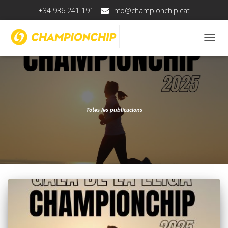
+34 936 241 191
info@championchip.cat
TOGG
NAVIG
Totes les publicacions