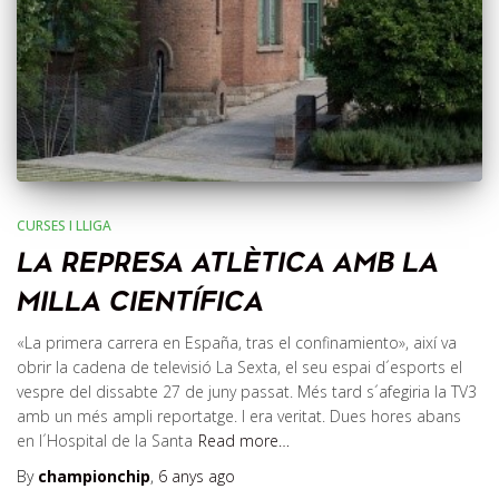
CURSES I LLIGA
LA REPRESA ATLÈTICA AMB LA
MILLA CIENTÍFICA
«La primera carrera en España, tras el confinamiento», així va
obrir la cadena de televisió La Sexta, el seu espai d´esports el
vespre del dissabte 27 de juny passat. Més tard s´afegiria la TV3
amb un més ampli reportatge. I era veritat. Dues hores abans
en l´Hospital de la Santa
Read more…
By
championchip
,
6 anys
ago