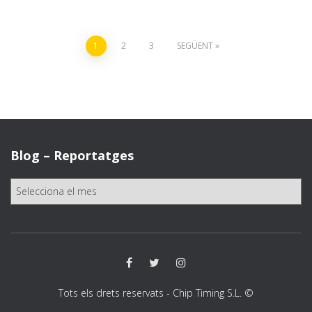
1
2
3
SEGÜENT
Navegació
d'entrades
Blog – Reportatges
B
l
o
g
–
R
e
p
Tots els drets reservats - Chip Timing S.L. ©
o