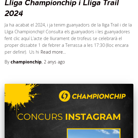
Lliga Championchip i Lliga Trail
2024
Ja ha acabat el 2024, i ja tenim guanyadors de la lliga Trail i de la
Lliga Championchip! Consulta els guanyadors i les guanyadores
fent clic aquí L’acte de lliurament de trofeus se celebrarà el
proper dissabte 1 de febrer a Terrassa a les 17:30 (lloc encara
per definir). Us hi
Read more…
By
championchip
,
2 anys
ago