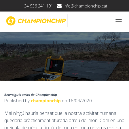
+34 936 241 191
info@championchip.cat
T
O
G
G
L
E
N
A
V
I
G
A
T
Benvolguts amics de Championchip
I
Published by
championchip
on
16/04/2020
O
N
Mai ningú hauria pensat que la nostra activitat humana
quedaria pràcticament aturada arreu del món. Com en una
pel·lícula de ciència-ficció, de mica en mica un virus ens ha