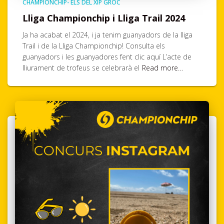
CHAMPIONCHIP- ELS DEL XIP GROC
Lliga Championchip i Lliga Trail 2024
Ja ha acabat el 2024, i ja tenim guanyadors de la lliga
Trail i de la Lliga Championchip! Consulta els
guanyadors i les guanyadores fent clic aquí L’acte de
lliurament de trofeus se celebrarà el
Read more…