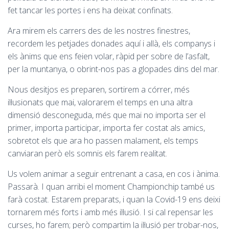
fet tancar les portes i ens ha deixat confinats.
Ara mirem els carrers des de les nostres finestres,
recordem les petjades donades aquí i allà, els companys i
els ànims que ens feien volar, ràpid per sobre de l’asfalt,
per la muntanya, o obrint-nos pas a glopades dins del mar.
Nous desitjos es preparen, sortirem a córrer, més
il·lusionats que mai, valorarem el temps en una altra
dimensió desconeguda, més que mai no importa ser el
primer, importa participar, importa fer costat als amics,
sobretot els que ara ho passen malament, els temps
canviaran però els somnis els farem realitat.
Us volem animar a seguir entrenant a casa, en cos i ànima.
Passarà. I quan arribi el moment Championchip també us
farà costat. Estarem preparats, i quan la Covid-19 ens deixi
tornarem més forts i amb més il·lusió. I si cal repensar les
curses, ho farem; però compartim la il·lusió per trobar-nos,