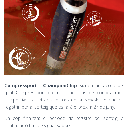
Compressport
i
ChampionChip
signen un acord pel
qual Compressport oferirà condicions de compra més
competitives a tots els lectors de la Newsletter que es
registrin per al sorteig que es farà el pròxim 27 de juny.
Un cop finalitzat el període de registre pel sorteig, a
continuació teniu els guanyadors: