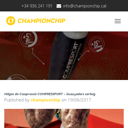
+34 936 241 191
info@championchip.cat
T
O
G
G
L
E
N
A
V
I
G
A
T
Mitges de Compressió COMPRESSPORT – Guanyadors sorteig
I
Published by
championchip
on
19/06/2017
O
N