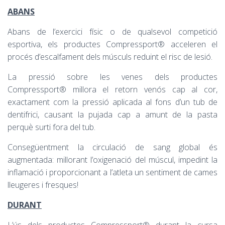
ABANS
Abans de l’exercici físic o de qualsevol competició
esportiva, els productes Compressport® acceleren el
procés d’escalfament dels músculs reduint el risc de lesió.
La pressió sobre les venes dels productes
Compressport® millora el retorn venós cap al cor,
exactament com la pressió aplicada al fons d’un tub de
dentifrici, causant la pujada cap a amunt de la pasta
perquè surti fora del tub.
Consegüentment la circulació de sang global és
augmentada: millorant l’oxigenació del múscul, impedint la
inflamació i proporcionant a l’atleta un sentiment de cames
lleugeres i fresques!
DURANT
L’ús dels productes Compressport® durant la cursa