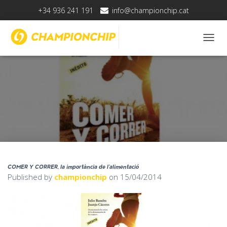
+34 936 241 191
info@championchip.cat
T
O
G
G
L
E
N
A
V
I
G
A
T
COMER Y CORRER, la importància de l’alimentació
I
Published by
championchip
on
15/04/2014
O
N