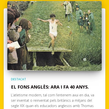
DESTACAT
EL FONS ANGLÈS: ARA I FA 40 ANYS.
L’atletisme modern, tal com l’entenem avui en dia, va
ser inventat o reinventat pels britànics a mitjans del
segle XIX quan els educadors anglesos amb Thomas