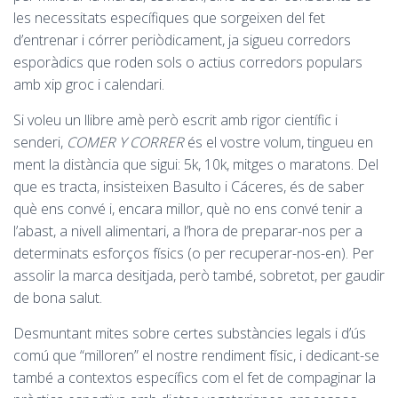
les necessitats específiques que sorgeixen del fet
d’entrenar i córrer periòdicament, ja sigueu corredors
esporàdics que roden sols o actius corredors populars
amb xip groc i calendari.
Si voleu un llibre amè però escrit amb rigor científic i
senderi,
COMER Y CORRER
és el vostre volum, tingueu en
ment la distància que sigui: 5k, 10k, mitges o maratons. Del
que es tracta, insisteixen Basulto i Cáceres, és de saber
què ens convé i, encara millor, què no ens convé tenir a
l’abast, a nivell alimentari, a l’hora de preparar-nos per a
determinats esforços físics (o per recuperar-nos-en). Per
assolir la marca desitjada, però també, sobretot, per gaudir
de bona salut.
Desmuntant mites sobre certes substàncies legals i d’ús
comú que “milloren” el nostre rendiment físic, i dedicant-se
també a contextos específics com el fet de compaginar la