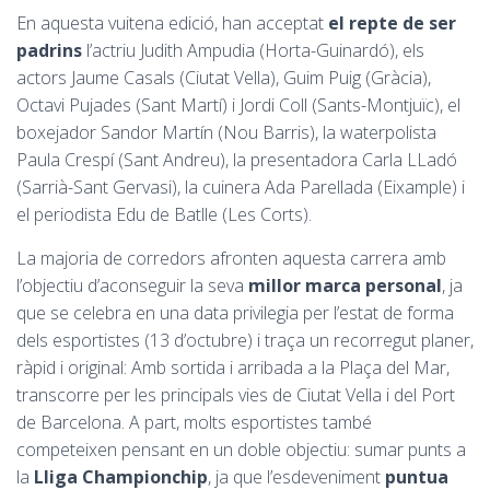
En aquesta vuitena edició, han acceptat
el repte de ser
padrins
l’actriu Judith Ampudia (Horta-Guinardó), els
actors Jaume Casals (Ciutat Vella), Guim Puig (Gràcia),
Octavi Pujades (Sant Martí) i Jordi Coll (Sants-Montjuïc), el
boxejador Sandor Martín (Nou Barris), la waterpolista
Paula Crespí (Sant Andreu), la presentadora Carla LLadó
(Sarrià-Sant Gervasi), la cuinera Ada Parellada (Eixample) i
el periodista Edu de Batlle (Les Corts).
La majoria de corredors afronten aquesta carrera amb
l’objectiu d’aconseguir la seva
millor marca personal
, ja
que se celebra en una data privilegia per l’estat de forma
dels esportistes (13 d’octubre) i traça un recorregut planer,
ràpid i original: Amb sortida i arribada a la Plaça del Mar,
transcorre per les principals vies de Ciutat Vella i del Port
de Barcelona. A part, molts esportistes també
competeixen pensant en un doble objectiu: sumar punts a
la
Lliga Championchip
, ja que l’esdeveniment
puntua