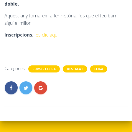
doble.
Aquest any tornarem a fer història: fes que el teu barri
sigui el millor!
Inscripcions
:
fes clic aquí
Categories:
CURSES I LLIGA
DESTACAT
LLIGA