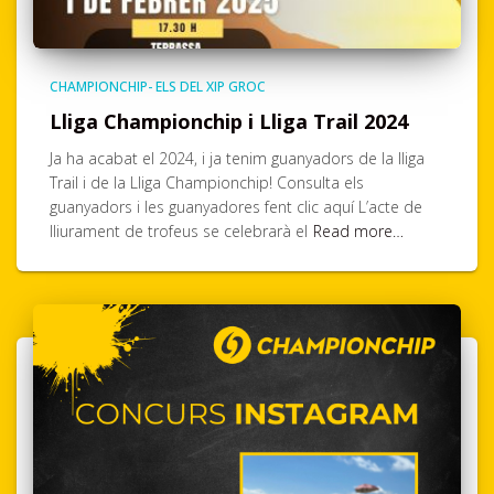
CHAMPIONCHIP- ELS DEL XIP GROC
Lliga Championchip i Lliga Trail 2024
Ja ha acabat el 2024, i ja tenim guanyadors de la lliga
Trail i de la Lliga Championchip! Consulta els
guanyadors i les guanyadores fent clic aquí L’acte de
lliurament de trofeus se celebrarà el
Read more…