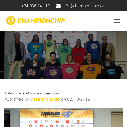
+34 936 241 191
info@championchip.cat
T
O
G
G
L
E
N
A
V
I
G
A
T
El Correbarri celebra la vuitena edició
I
Published by
championchip
on
02/10/2019
O
N