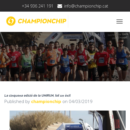
+34 936 241 191
info@championchip.cat
T
O
G
G
L
E
N
A
V
I
G
A
T
La cinquena edició de la UNIRUN, tot un èxit
I
Published by
championchip
on
04/03/2019
O
N