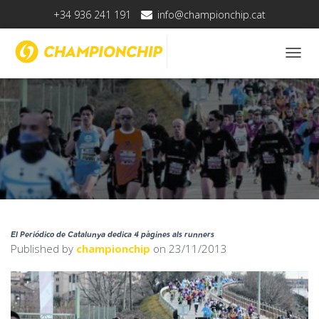
+34 936 241 191
info@championchip.cat
T
O
G
G
L
E
N
A
V
I
G
A
T
El Periódico de Catalunya dedica 4 pàgines als runners
I
Published by
championchip
on
23/11/2013
O
N