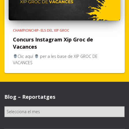
CHAMPIONCHIP- ELS DEL XIP GROC
Concurs Instagram Xip Groc de
Vacances
Clic aquí
per a les base de XIP GROC DE
VACANCES
Blog – Reportatges
B
l
o
g