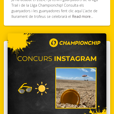
Trail i de la Lliga Championchip! Consulta els
guanyadors i les guanyadores fent clic aquí L’acte de
lliurament de trofeus se celebrarà el
Read more…