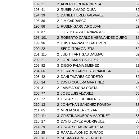
192
21
2
ALBERTO REINA INIESTA
32
193
41
2
RUBEN AMADO OLBA
32
194
39
1
DANIEL HEREDIA ALVAREZ
32
195
86
2
JIM CARRASCO
32
196
86
1
RUBEN GARCIA ROLDAN
32
197
87
1
JOSEP CASSOLA NAVARRO
32
198
101
2
ROBERTO CARLOS HERNANDEZ QUIRO
32
199
96
2
LUIS CARRASCO GALERON
32
200
22
1
SERGI TRIA GALERA
32
201
115
2
JUDITH ARTIGAS DALMAU
32
202
2
2
JORDI MARTOS LOPEZ
32
203
92
3
DIEGO PALMA JIMENEZ
32
204
66
2
GERARD GARCES BONAMUSA
32
205
42
2
DANI TAVARES CORDERO
32
206
24
1
DAVID COCERA MARTINEZ
32
207
31
2
JAIME ARJONA COSTA
32
208
77
2
JOSE LUIS ALVAREZ
33
209
22
3
OSCAR JOFRE JIMENEZ
33
210
13
2
JONATHAN SANCHEZ POVEDA
33
211
65
2
MIREIA SOLER COZAR
33
212
114
3
CRISTINA HUERGA MARTINEZ
33
213
27
2
DAVID LOPEZ RODRIGUEZ
33
214
29
3
OSCAR GRACIA CASTERA
33
215
25
2
RAFAEL ALONSO JURADO
33
216
118
2
SUSANA GOMEZ ENGUIX
33