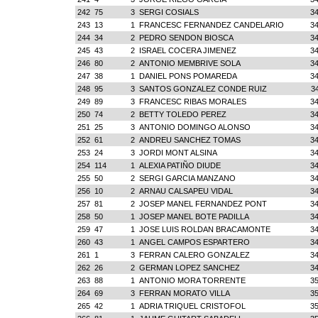
242
75
3
SERGI COSIALS
34
243
13
1
FRANCESC FERNANDEZ CANDELARIO
34
244
34
2
PEDRO SENDON BIOSCA
34
245
43
2
ISRAEL COCERA JIMENEZ
34
246
80
2
ANTONIO MEMBRIVE SOLA
34
247
38
1
DANIEL PONS POMAREDA
34
248
95
3
SANTOS GONZALEZ CONDE RUIZ
3
249
89
3
FRANCESC RIBAS MORALES
34
250
74
2
BETTY TOLEDO PEREZ
34
251
25
3
ANTONIO DOMINGO ALONSO
34
252
61
2
ANDREU SANCHEZ TOMAS
34
253
24
3
JORDI MONT ALSINA
34
254
114
1
ALEXIA PATIÑO DIUDE
34
255
50
2
SERGI GARCIA MANZANO
34
256
10
2
ARNAU CALSAPEU VIDAL
34
257
81
2
JOSEP MANEL FERNANDEZ PONT
34
258
50
1
JOSEP MANEL BOTE PADILLA
34
259
47
1
JOSE LUIS ROLDAN BRACAMONTE
34
260
43
1
ANGEL CAMPOS ESPARTERO
34
261
1
3
FERRAN CALERO GONZALEZ
34
262
26
2
GERMAN LOPEZ SANCHEZ
34
263
88
1
ANTONIO MORA TORRENTE
35
264
69
3
FERRAN MORATO VILLA
35
265
42
1
ADRIA TRIQUEL CRISTOFOL
35