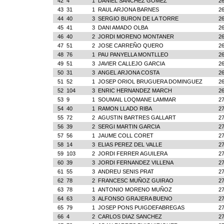
42
4
1
DANIEL SANCHEZ GOMEZ
26
43
31
1
RAUL ARJONA BARNES
26
44
40
3
SERGIO BURON DE LA TORRE
26
45
41
3
DANI AMADO OLBA
26
46
40
2
JORDI MORENO MONTANER
26
47
51
2
JOSE CARREÑO QUERO
26
48
76
1
PAU PANYELLA MONTLLEO
26
49
51
3
JAVIER CALLEJO GARCIA
26
50
31
3
ANGEL ARJONA COSTA
26
51
52
1
JOSEP ORIOL BRUGUERA DOMINGUEZ
26
52
104
3
ENRIC HERNANDEZ MARCH
26
53
9
1
SOUMAIL LOQMANE LAMMAR
27
54
40
1
RAMON LLADO RIBA
27
55
72
2
AGUSTIN BARTRES GALLART
27
56
39
2
SERGI MARTIN GARCIA
27
57
56
1
JAUME COLL CORET
27
58
14
3
ELIAS PEREZ DEL VALLE
27
59
103
2
JORDI FERRER AGUILERA
27
60
39
3
JORDI FERNANDEZ VILLENA
27
61
55
3
ANDREU SENIS PRAT
27
62
78
2
FRANCESC MUÑOZ GUIRAO
27
63
78
1
ANTONIO MORENO MUÑOZ
27
64
63
3
ALFONSO GRAJERA BUENO
27
65
79
1
JOSEP PONS PUIGDEFABREGAS
27
66
4
2
CARLOS DIAZ SANCHEZ
27