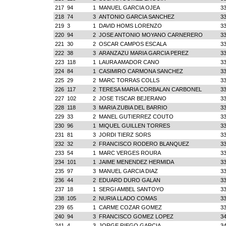
217
94
1
MANUEL GARCIA OJEA
33
218
74
3
ANTONIO GARCIA SANCHEZ
33
219
3
1
DAVID HOMS LORENZO
33
220
94
2
JOSE ANTONIO MOYANO CARNERERO
33
221
30
2
OSCAR CAMPOS ESCALA
33
222
38
3
ARANZAZU MARIA GARCIA PEREZ
33
223
118
1
LAURA AMADOR CANO
33
224
84
1
CASIMIRO CARMONA SANCHEZ
33
225
29
2
MARC TORRAS COLLS
33
226
117
2
TERESA MARIA CORBALAN CARBONEL
33
227
102
2
JOSE TISCAR BEJERANO
33
228
118
3
MARIA ZUBIA DEL BARRIO
33
229
33
2
MANEL GUTIERREZ COUTO
33
230
96
1
MIQUEL GUILLEN TORRES
33
231
81
3
JORDI TIERZ SORS
33
232
32
2
FRANCISCO RODERO BLANQUEZ
33
233
54
1
MARC VERGES ROURA
33
234
101
1
JAIME MENENDEZ HERMIDA
33
235
97
3
MANUEL GARCIA DIAZ
33
236
44
2
EDUARD DURO GALAN
33
237
18
1
SERGI AMBEL SANTOYO
33
238
105
2
NURIA LLADO COMAS
33
239
65
1
CARME COZAR GOMEZ
33
240
94
3
FRANCISCO GOMEZ LOPEZ
34
241
4
3
JORGE RIEGO GARCIA
34