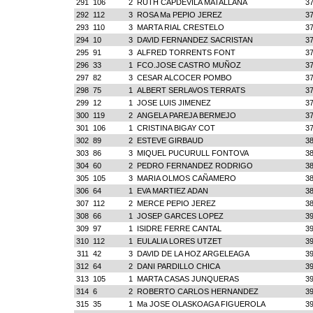
291
106
2
RUTH CAPDEVILA MATALLANA
37
292
112
3
ROSA Ma PEPIO JEREZ
37
293
110
3
MARTA RIAL CRESTELO
37
294
10
3
DAVID FERNANDEZ SACRISTAN
37
295
91
3
ALFRED TORRENTS FONT
37
296
33
1
FCO.JOSE CASTRO MUÑOZ
37
297
82
3
CESAR ALCOCER POMBO
37
298
75
1
ALBERT SERLAVOS TERRATS
37
299
12
1
JOSE LUIS JIMENEZ
37
300
119
2
ANGELA PAREJA BERMEJO
37
301
106
1
CRISTINA BIGAY COT
37
302
89
2
ESTEVE GIRBAUD
38
303
86
3
MIQUEL PUCURULL FONTOVA
38
304
60
2
PEDRO FERNANDEZ RODRIGO
38
305
105
3
MARIA OLMOS CAÑAMERO
38
306
64
1
EVA MARTIEZ ADAN
38
307
112
2
MERCE PEPIO JEREZ
38
308
66
1
JOSEP GARCES LOPEZ
39
309
97
1
ISIDRE FERRE CANTAL
39
310
112
1
EULALIA LORES UTZET
39
311
42
3
DAVID DE LA HOZ ARGELEAGA
39
312
64
2
DANI PARDILLO CHICA
39
313
105
1
MARTA CASAS JUNQUERAS
39
314
6
2
ROBERTO CARLOS HERNANDEZ
39
315
35
1
Ma JOSE OLASKOAGA FIGUEROLA
39