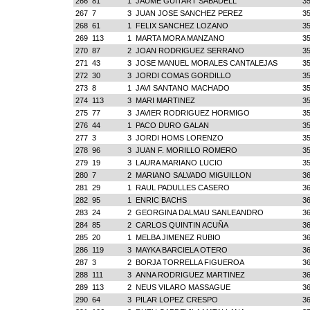
266
81
1
JAUME GUITART SABADELL
35
267
7
3
JUAN JOSE SANCHEZ PEREZ
35
268
61
1
FELIX SANCHEZ LOZANO
35
269
113
1
MARTA MORA MANZANO
35
270
87
2
JOAN RODRIGUEZ SERRANO
35
271
43
3
JOSE MANUEL MORALES CANTALEJAS
35
272
30
3
JORDI COMAS GORDILLO
35
273
8
1
JAVI SANTANO MACHADO
35
274
113
3
MARI MARTINEZ
35
275
77
3
JAVIER RODRIGUEZ HORMIGO
35
276
44
1
PACO DURO GALAN
35
277
3
3
JORDI HOMS LORENZO
35
278
96
3
JUAN F. MORILLO ROMERO
35
279
19
3
LAURA MARIANO LUCIO
35
280
7
2
MARIANO SALVADO MIGUILLON
36
281
29
1
RAUL PADULLES CASERO
36
282
95
1
ENRIC BACHS
36
283
24
2
GEORGINA DALMAU SANLEANDRO
36
284
85
2
CARLOS QUINTIN ACUÑA
36
285
20
1
MELBA JIMENEZ RUBIO
36
286
119
3
MAYKA BARCIELA OTERO
36
287
3
2
BORJA TORRELLA FIGUEROA
36
288
111
3
ANNA RODRIGUEZ MARTINEZ
36
289
113
2
NEUS VILARO MASSAGUE
36
290
64
3
PILAR LOPEZ CRESPO
36