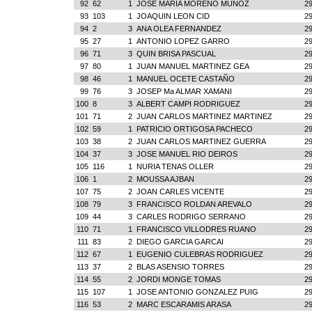
92
62
1
JOSE MARIA MORENO MUÑOZ
29
93
103
1
JOAQUIN LEON CID
29
94
2
3
ANA OLEA FERNANDEZ
29
95
27
1
ANTONIO LOPEZ GARRO
29
96
71
3
QUIN BRISA PASCUAL
29
97
80
1
JUAN MANUEL MARTINEZ GEA
29
98
46
1
MANUEL OCETE CASTAÑO
29
99
76
3
JOSEP Ma ALMAR XAMANI
29
100
8
3
ALBERT CAMPI RODRIGUEZ
29
101
71
2
JUAN CARLOS MARTINEZ MARTINEZ
29
102
59
1
PATRICIO ORTIGOSA PACHECO
29
103
38
2
JUAN CARLOS MARTINEZ GUERRA
29
104
37
3
JOSE MANUEL RIO DEIROS
29
105
116
1
NURIA TENAS OLLER
29
106
1
2
MOUSSA AJBAN
29
107
75
2
JOAN CARLES VICENTE
29
108
79
3
FRANCISCO ROLDAN AREVALO
29
109
44
3
CARLES RODRIGO SERRANO
29
110
71
1
FRANCISCO VILLODRES RUANO
29
111
83
2
DIEGO GARCIA GARCAI
29
112
67
1
EUGENIO CULEBRAS RODRIGUEZ
29
113
37
2
BLAS ASENSIO TORRES
29
114
55
2
JORDI MONGE TOMAS
29
115
107
1
JOSE ANTONIO GONZALEZ PUIG
29
116
53
2
MARC ESCARAMIS ARASA
29