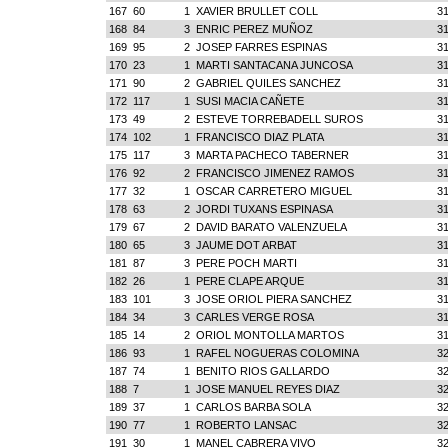
167
60
1
XAVIER BRULLET COLL
31
168
84
3
ENRIC PEREZ MUÑOZ
31
169
95
2
JOSEP FARRES ESPINAS
31
170
23
1
MARTI SANTACANA JUNCOSA
31
171
90
2
GABRIEL QUILES SANCHEZ
31
172
117
1
SUSI MACIA CAÑETE
31
173
49
2
ESTEVE TORREBADELL SUROS
31
174
102
1
FRANCISCO DIAZ PLATA
31
175
117
3
MARTA PACHECO TABERNER
31
176
92
2
FRANCISCO JIMENEZ RAMOS
31
177
32
1
OSCAR CARRETERO MIGUEL
31
178
63
2
JORDI TUXANS ESPINASA
31
179
67
2
DAVID BARATO VALENZUELA
31
180
65
3
JAUME DOT ARBAT
31
181
87
3
PERE POCH MARTI
31
182
26
1
PERE CLAPE ARQUE
31
183
101
3
JOSE ORIOL PIERA SANCHEZ
31
184
34
3
CARLES VERGE ROSA
31
185
14
2
ORIOL MONTOLLA MARTOS
31
186
93
1
RAFEL NOGUERAS COLOMINA
32
187
74
1
BENITO RIOS GALLARDO
32
188
7
1
JOSE MANUEL REYES DIAZ
32
189
37
1
CARLOS BARBA SOLA
32
190
77
1
ROBERTO LANSAC
32
191
30
1
MANEL CABRERA VIVO
32