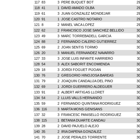
117
83
3
PERE BUQUET BOT
29
118
41
1
DAVID AMADO OLBA
29
119
61
3
JUAN GONZALEZ MONDEJAR
29
120
91
1
JOSE CASTRO NOTARIO
29
121
8
2
MANEL VACA LOPEZ
29
122
62
2
FRANCISCO JOSE SANCHEZ BELLIDO
30
123
49
3
MARC TORREBADELL GARCIA
30
124
88
2
FERNANDO CALERO GUTIERREZ
30
125
69
2
JOAN SENTIS TORMO
30
126
20
3
MANUEL FERNANDEZ NAVARRO
30
127
33
3
JOSE LUIS INFANTE HARRIERO
3
128
54
3
ALEX SABORIT ENCOMIENDA
30
129
18
3
JORDI FOGUET PIJOAN
30
130
76
2
GREGORIO HINOJOSA BAREAS
30
131
79
2
JOAQUIN CANDALIJA DEL PINO
30
132
69
1
JORDI GUERRERO ALDEGUER
30
133
91
2
ALBERT ARTIGAS LLORET
30
134
54
2
LLUIS VALLS HERNANDO
30
135
59
2
FERNANDO QUINTANA RODRIGUEZ
30
136
116
3
MARTA MONS GENISANS
30
137
32
3
FRANCESC PANISELLO RODRIGUEZ
30
138
115
1
BETANIA DUARTE CANDAU
30
139
28
2
DAVID PAJUELO ALEJO
30
140
35
2
IRIA DAPENA GONZALEZ
30
141
70
2
JOSE PERALES TORRENTE
30