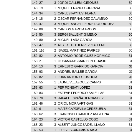
142
27
3
JORDI GALLEMI GIRONES
30
143
19
1
MIQUEL FRANCO CIURANA
30
144
34
1
CARLES PAYTUVI PLANA
30
145
18
2
OSCAR FERNANDEZ OALAMINO
30
146
47
3
MIQUEL ANGEL FERRE RODRIGUEZ
30
147
88
3
CARLOS GARCIA ARCOS
30
148
50
3
SERGI SALLENT GIMENO
30
149
80
3
MIGUEL LARA GARCIA
30
150
47
2
ALBERT GUTIERREZ GALLEMI
30
151
116
2
ISABEL MARTINEZ FARRES
30
152
82
2
ANTONIO RODRIGUEZ HORMIGO
31
153
2
1
OUSAMA M'SIMAR BEN-OUASID
31
154
13
3
ERNESTO GARRIDO GARCIA
3
155
93
2
ANDREU BALLBE GARCIA
3
156
82
1
JUAN ANTONIO JUSTICIA
3
157
55
1
JAUME VELAZQUEZ CAMPS
31
158
63
1
PEP PONSATI LOPEZ
31
159
83
1
ESTEVE FEDERICO SALELLAS
31
160
70
3
RAFAEL ESPAÑA HERNANDEZ
31
161
46
2
ORIOL MORA ARTIGAS
31
162
6
1
MAITE CAPDEVILA CEREZUELA
31
163
62
3
FRANCISCO RAMIREZ ANGELINA
31
164
23
2
VICTOR CASTELLO COSO
31
165
23
3
ALBERT JUNCOSA DEL LLANO
31
166
53
1
LLUIS ESCARAMIS ARASA
31