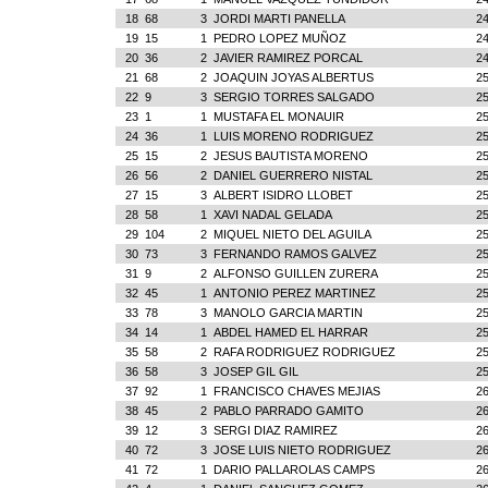
18
68
3
JORDI MARTI PANELLA
24
19
15
1
PEDRO LOPEZ MUÑOZ
24
20
36
2
JAVIER RAMIREZ PORCAL
24
21
68
2
JOAQUIN JOYAS ALBERTUS
25
22
9
3
SERGIO TORRES SALGADO
25
23
1
1
MUSTAFA EL MONAUIR
25
24
36
1
LUIS MORENO RODRIGUEZ
25
25
15
2
JESUS BAUTISTA MORENO
25
26
56
2
DANIEL GUERRERO NISTAL
25
27
15
3
ALBERT ISIDRO LLOBET
25
28
58
1
XAVI NADAL GELADA
25
29
104
2
MIQUEL NIETO DEL AGUILA
25
30
73
3
FERNANDO RAMOS GALVEZ
25
31
9
2
ALFONSO GUILLEN ZURERA
25
32
45
1
ANTONIO PEREZ MARTINEZ
25
33
78
3
MANOLO GARCIA MARTIN
25
34
14
1
ABDEL HAMED EL HARRAR
25
35
58
2
RAFA RODRIGUEZ RODRIGUEZ
25
36
58
3
JOSEP GIL GIL
25
37
92
1
FRANCISCO CHAVES MEJIAS
26
38
45
2
PABLO PARRADO GAMITO
26
39
12
3
SERGI DIAZ RAMIREZ
26
40
72
3
JOSE LUIS NIETO RODRIGUEZ
26
41
72
1
DARIO PALLAROLAS CAMPS
26