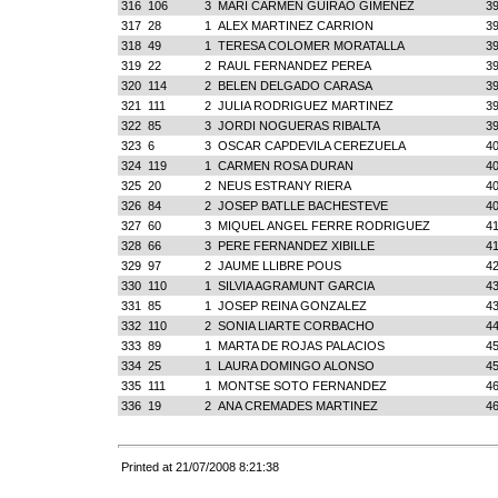
316
106
3
MARI CARMEN GUIRAO GIMENEZ
39
317
28
1
ALEX MARTINEZ CARRION
39
318
49
1
TERESA COLOMER MORATALLA
39
319
22
2
RAUL FERNANDEZ PEREA
39
320
114
2
BELEN DELGADO CARASA
39
321
111
2
JULIA RODRIGUEZ MARTINEZ
39
322
85
3
JORDI NOGUERAS RIBALTA
39
323
6
3
OSCAR CAPDEVILA CEREZUELA
40
324
119
1
CARMEN ROSA DURAN
40
325
20
2
NEUS ESTRANY RIERA
40
326
84
2
JOSEP BATLLE BACHESTEVE
40
327
60
3
MIQUEL ANGEL FERRE RODRIGUEZ
41
328
66
3
PERE FERNANDEZ XIBILLE
41
329
97
2
JAUME LLIBRE POUS
42
330
110
1
SILVIA AGRAMUNT GARCIA
43
331
85
1
JOSEP REINA GONZALEZ
43
332
110
2
SONIA LIARTE CORBACHO
44
333
89
1
MARTA DE ROJAS PALACIOS
45
334
25
1
LAURA DOMINGO ALONSO
45
335
111
1
MONTSE SOTO FERNANDEZ
46
336
19
2
ANA CREMADES MARTINEZ
46
Printed at 21/07/2008 8:21:38