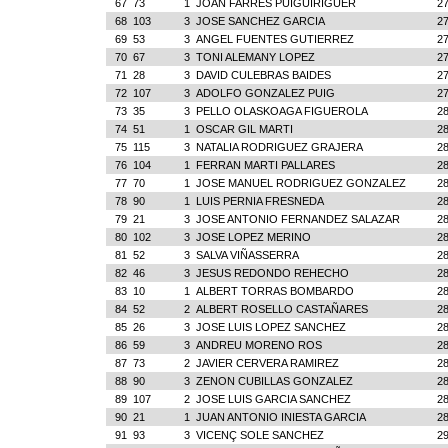
67
73
1
JOAN FARRES PUIGUIRIGUER
27
68
103
3
JOSE SANCHEZ GARCIA
27
69
53
3
ANGEL FUENTES GUTIERREZ
27
70
67
3
TONI ALEMANY LOPEZ
27
71
28
3
DAVID CULEBRAS BAIDES
27
72
107
3
ADOLFO GONZALEZ PUIG
27
73
35
3
PELLO OLASKOAGA FIGUEROLA
28
74
51
1
OSCAR GIL MARTI
28
75
115
3
NATALIA RODRIGUEZ GRAJERA
28
76
104
1
FERRAN MARTI PALLARES
28
77
70
1
JOSE MANUEL RODRIGUEZ GONZALEZ
28
78
90
1
LUIS PERNIA FRESNEDA
28
79
21
3
JOSE ANTONIO FERNANDEZ SALAZAR
28
80
102
3
JOSE LOPEZ MERINO
28
81
52
3
SALVA VIÑASSERRA
28
82
46
3
JESUS REDONDO REHECHO
28
83
10
1
ALBERT TORRAS BOMBARDO
28
84
52
2
ALBERT ROSELLO CASTAÑARES
28
85
26
3
JOSE LUIS LOPEZ SANCHEZ
28
86
59
3
ANDREU MORENO ROS
28
87
73
2
JAVIER CERVERA RAMIREZ
28
88
90
3
ZENON CUBILLAS GONZALEZ
28
89
107
2
JOSE LUIS GARCIA SANCHEZ
28
90
21
1
JUAN ANTONIO INIESTA GARCIA
28
91
93
3
VICENÇ SOLE SANCHEZ
29