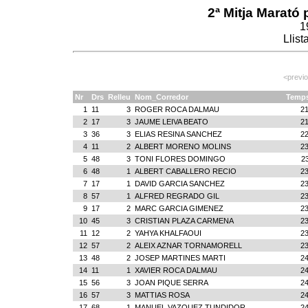
2ª Mitja Marató 
1
Llist
<previ
Nr
Drs
Relleu
Nom_Corredor
Temp
1
11
3
ROGER ROCA DALMAU
21
2
17
3
JAUME LEIVA BEATO
21
3
36
3
ELIAS RESINA SANCHEZ
22
4
11
2
ALBERT MORENO MOLINS
23
5
48
3
TONI FLORES DOMINGO
2
6
48
1
ALBERT CABALLERO RECIO
23
7
17
1
DAVID GARCIA SANCHEZ
23
8
57
1
ALFRED REGRADO GIL
23
9
17
2
MARC GARCIA GIMENEZ
23
10
45
3
CRISTIAN PLAZA CARMENA
23
11
12
2
YAHYA KHALFAOUI
23
12
57
2
ALEIX AZNAR TORNAMORELL
23
13
48
2
JOSEP MARTINES MARTI
24
14
11
1
XAVIER ROCA DALMAU
24
15
56
3
JOAN PIQUE SERRA
24
16
57
3
MATTIAS ROSA
24
17
68
1
MANUEL VAZQUEZ TUNDIDOR
24