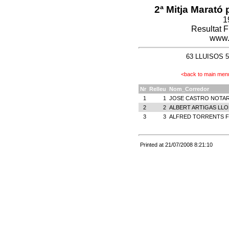
2ª Mitja Marató 
1
Resultat 
www.
63 LLUISOS 5 
<back to main men
Nr
Relleu
Nom_Corredor
1
1
JOSE CASTRO NOTA
2
2
ALBERT ARTIGAS LL
3
3
ALFRED TORRENTS 
Printed at 21/07/2008 8:21:10