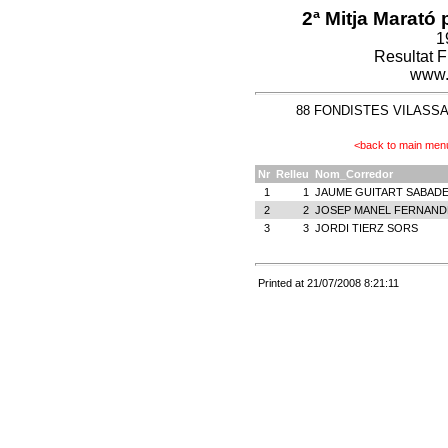
2ª Mitja Marató 
1
Resultat 
www.
88 FONDISTES VILASSAR 
<back to main men
Nr
Relleu
Nom_Corredor
1
1
JAUME GUITART SABADE
2
2
JOSEP MANEL FERNAND
3
3
JORDI TIERZ SORS
Printed at 21/07/2008 8:21:11