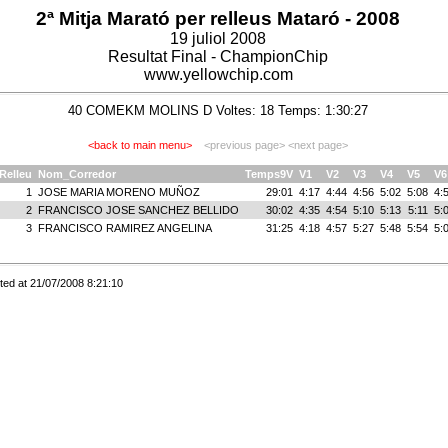
2ª Mitja Marató per relleus Mataró - 2008
19 juliol 2008
Resultat Final - ChampionChip
www.yellowchip.com
40 COMEKM MOLINS D Voltes: 18 Temps: 1:30:27
<back to main menu>
<previous page>
<next page>
Relleu
Nom_Corredor
Temps9V
V1
V2
V3
V4
V5
V6
1
JOSE MARIA MORENO MUÑOZ
29:01
4:17
4:44
4:56
5:02
5:08
4:
2
FRANCISCO JOSE SANCHEZ BELLIDO
30:02
4:35
4:54
5:10
5:13
5:11
5:
3
FRANCISCO RAMIREZ ANGELINA
31:25
4:18
4:57
5:27
5:48
5:54
5:
nted at 21/07/2008 8:21:10