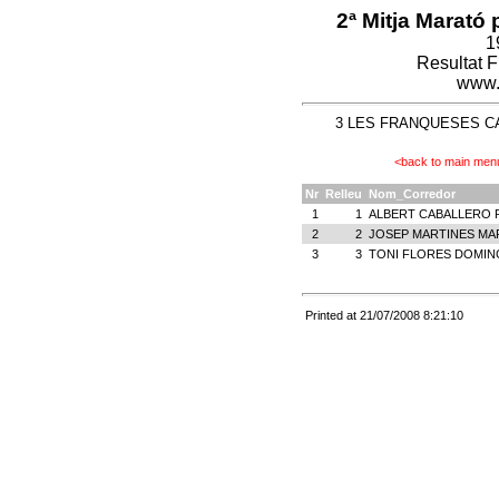
2ª Mitja Marató 
1
Resultat 
www.
3 LES FRANQUESES CALI
<back to main men
Nr
Relleu
Nom_Corredor
1
1
ALBERT CABALLERO 
2
2
JOSEP MARTINES MA
3
3
TONI FLORES DOMI
Printed at 21/07/2008 8:21:10