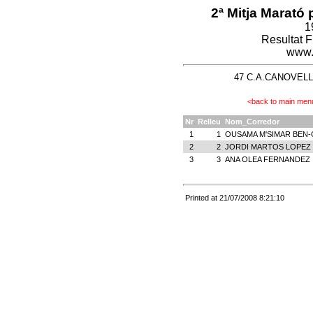
2ª Mitja Marató 
1
Resultat 
www.
47 C.A.CANOVELLES
<back to main men
Nr
Relleu
Nom_Corredor
1
1
OUSAMA M'SIMAR BEN-
2
2
JORDI MARTOS LOPEZ
3
3
ANA OLEA FERNANDEZ
Printed at 21/07/2008 8:21:10