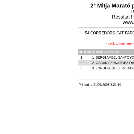
2ª Mitja Marató 
1
Resultat 
www.
54 CORREDORS.CAT FAROLI
<back to main men
Nr
Relleu
Nom_Corredor
1
1
SERGI AMBEL SANTOY
2
2
OSCAR FERNANDEZ OA
3
3
JORDI FOGUET PIJOAN
Printed at 21/07/2008 8:21:10