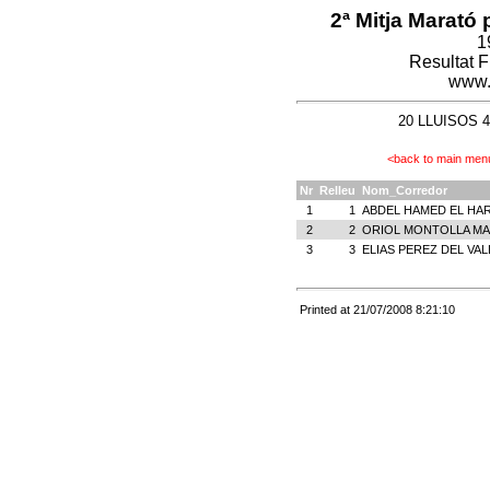
2ª Mitja Marató 
1
Resultat 
www.
20 LLUISOS 4 
<back to main men
Nr
Relleu
Nom_Corredor
1
1
ABDEL HAMED EL HA
2
2
ORIOL MONTOLLA M
3
3
ELIAS PEREZ DEL VAL
Printed at 21/07/2008 8:21:10