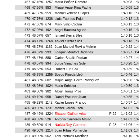
467
47,45%
1257
Mario Peláez Romero
1:40:08
1:3
468
47,56%
953
Miguel Angel Pina Pache
1:40:08
1:3
469
47,66%
959
Manuel Yebenes Lopez
1:40:10
1:3
470
47,76%
1236
Lluís Fuentes Pujol
1:40:12
1:3
471
47,86%
674
Mark Salip Codina
1:40:13
1:3
472
47,96%
192
Angel Bautista Agudo
1:40:15
1:3
473
48,07%
657
Ismael Sierra Siles
1:40:18
1:3
474
48,17%
1268
Xavier Sierra Siles
1:40:18
1:3
475
48,27%
1152
Joan Manuel Rovira Melero
1:40:22
1:4
476
48,37%
993
Joaquin Monfort Badenes
1:40:27
1:4
477
48,47%
880
Carlos Batalla Roldan
1:40:27
1:4
478
48,57%
994
Jorge Vinaches Soler
1:40:28
1:4
479
48,68%
653
Robert Luri Coll
1:40:39
1:4
480
48,78%
1259
Bosco Pineda Lleó
1:40:46
1:4
481
48,88%
602
Miquel Angel Ferre Rodriguez
1:40:50
1:4
482
48,98%
1024
Mario Schiefer .
1:40:50
1:3
483
49,08%
982
Albert Tenas Pros
1:40:51
1:4
484
49,19%
958
Daniel Escuder Juan
1:40:55
1:4
485
49,29%
1142
Xavier Lopez Franco
1:40:57
1:4
486
49,39%
1231
Manel Garcia Fora
1:41:02
1:4
487
49,49%
1224
Elisabet Guiñon Arias
F-22
1:41:02
1:4
488
49,59%
526
Antonio Carneros Mateo
1:41:03
1:4
489
49,69%
914
Natàlia Rey Carreras
F-23
1:41:06
1:4
490
49,80%
1214
Joan Ribas Pumarola
1:41:09
1:4
491
49,90%
562
Toni Portoles Martínez
1:41:10
1:4