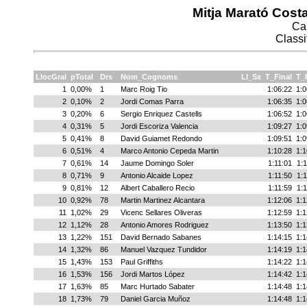
Mitja Marató Cos
Cal
Classi
LlocGral
pTotal
Drs
Nom_Cognoms
Ll_Sx
T_Final
T_
1
0,00%
1
Marc Roig Tio
1:06:22
1:0
2
0,10%
2
Jordi Comas Parra
1:06:35
1:0
3
0,20%
6
Sergio Enriquez Castells
1:06:52
1:0
4
0,31%
5
Jordi Escoriza Valencia
1:09:27
1:0
5
0,41%
8
David Guiamet Redondo
1:09:51
1:0
6
0,51%
4
Marco Antonio Cepeda Martin
1:10:28
1:1
7
0,61%
14
Jaume Domingo Soler
1:11:01
1:1
8
0,71%
9
Antonio Alcaide Lopez
1:11:50
1:1
9
0,81%
12
Albert Caballero Recio
1:11:59
1:1
10
0,92%
78
Martin Martinez Alcantara
1:12:06
1:1
11
1,02%
29
Vicenc Sellares Oliveras
1:12:59
1:1
12
1,12%
28
Antonio Amores Rodriguez
1:13:50
1:1
13
1,22%
151
David Bernado Sabanes
1:14:15
1:1
14
1,32%
86
Manuel Vazquez Tundidor
1:14:19
1:1
15
1,43%
153
Paul Griffiths
1:14:22
1:1
16
1,53%
156
Jordi Martos López
1:14:42
1:1
17
1,63%
85
Marc Hurtado Sabater
1:14:48
1:1
18
1,73%
79
Daniel Garcia Muñoz
1:14:48
1:1