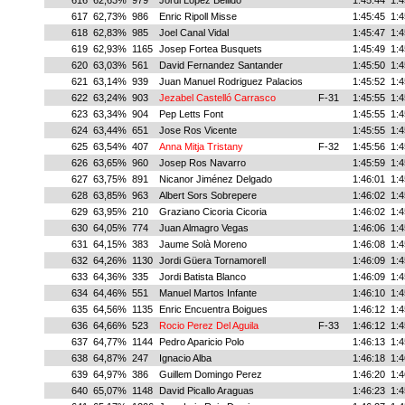
616
62,63%
979
Jordi López Bellido
1:45:44
1:4
617
62,73%
986
Enric Ripoll Misse
1:45:45
1:4
618
62,83%
985
Joel Canal Vidal
1:45:47
1:4
619
62,93%
1165
Josep Fortea Busquets
1:45:49
1:4
620
63,03%
561
David Fernandez Santander
1:45:50
1:4
621
63,14%
939
Juan Manuel Rodriguez Palacios
1:45:52
1:4
622
63,24%
903
Jezabel Castelló Carrasco
F-31
1:45:55
1:4
623
63,34%
904
Pep Letts Font
1:45:55
1:4
624
63,44%
651
Jose Ros Vicente
1:45:55
1:4
625
63,54%
407
Anna Mitja Tristany
F-32
1:45:56
1:4
626
63,65%
960
Josep Ros Navarro
1:45:59
1:4
627
63,75%
891
Nicanor Jiménez Delgado
1:46:01
1:4
628
63,85%
963
Albert Sors Sobrepere
1:46:02
1:4
629
63,95%
210
Graziano Cicoria Cicoria
1:46:02
1:4
630
64,05%
774
Juan Almagro Vegas
1:46:06
1:4
631
64,15%
383
Jaume Solà Moreno
1:46:08
1:4
632
64,26%
1130
Jordi Güera Tornamorell
1:46:09
1:4
633
64,36%
335
Jordi Batista Blanco
1:46:09
1:4
634
64,46%
551
Manuel Martos Infante
1:46:10
1:4
635
64,56%
1135
Enric Encuentra Boigues
1:46:12
1:4
636
64,66%
523
Rocio Perez Del Aguila
F-33
1:46:12
1:4
637
64,77%
1144
Pedro Aparicio Polo
1:46:13
1:4
638
64,87%
247
Ignacio Alba
1:46:18
1:4
639
64,97%
386
Guillem Domingo Perez
1:46:20
1:4
640
65,07%
1148
David Picallo Araguas
1:46:23
1:4