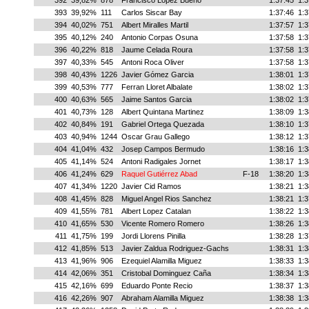
392
39,82%
878
Francisco Lopez Bueno
1:37:45
1:3
393
39,92%
111
Carlos Siscar Bay
1:37:46
1:3
394
40,02%
751
Albert Miralles Martil
1:37:57
1:3
395
40,12%
240
Antonio Corpas Osuna
1:37:58
1:3
396
40,22%
818
Jaume Celada Roura
1:37:58
1:3
397
40,33%
545
Antoni Roca Oliver
1:37:58
1:3
398
40,43%
1226
Javier Gómez Garcia
1:38:01
1:3
399
40,53%
777
Ferran Lloret Albalate
1:38:02
1:3
400
40,63%
565
Jaime Santos Garcia
1:38:02
1:3
401
40,73%
128
Albert Quintana Martinez
1:38:09
1:3
402
40,84%
191
Gabriel Ortega Quezada
1:38:10
1:3
403
40,94%
1244
Oscar Grau Gallego
1:38:12
1:3
404
41,04%
432
Josep Campos Bermudo
1:38:16
1:3
405
41,14%
524
Antoni Radigales Jornet
1:38:17
1:3
406
41,24%
629
Raquel Gutiérrez Abad
F-18
1:38:20
1:3
407
41,34%
1220
Javier Cid Ramos
1:38:21
1:3
408
41,45%
828
Miguel Angel Rios Sanchez
1:38:21
1:3
409
41,55%
781
Albert Lopez Catalan
1:38:22
1:3
410
41,65%
530
Vicente Romero Romero
1:38:26
1:3
411
41,75%
199
Jordi Llorens Pinilla
1:38:28
1:3
412
41,85%
513
Javier Zaldua Rodriguez-Gachs
1:38:31
1:3
413
41,96%
906
Ezequiel Alamilla Miguez
1:38:33
1:3
414
42,06%
351
Cristobal Dominguez Caña
1:38:34
1:3
415
42,16%
699
Eduardo Ponte Recio
1:38:37
1:3
416
42,26%
907
Abraham Alamilla Miguez
1:38:38
1:3