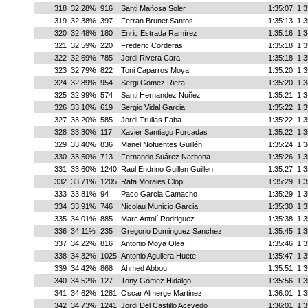
318
32,28%
916
Santi Mañosa Soler
1:35:07
1:3
319
32,38%
397
Ferran Brunet Santos
1:35:13
1:3
320
32,48%
180
Enric Estrada Ramírez
1:35:16
1:3
321
32,59%
220
Frederic Corderas
1:35:18
1:3
322
32,69%
785
Jordi Rivera Cara
1:35:18
1:3
323
32,79%
822
Toni Caparros Moya
1:35:20
1:3
324
32,89%
954
Sergi Gomez Riera
1:35:20
1:3
325
32,99%
574
Santi Hernandez Nuñez
1:35:21
1:3
326
33,10%
619
Sergio Vidal Garcia
1:35:22
1:3
327
33,20%
585
Jordi Trullas Faba
1:35:22
1:3
328
33,30%
117
Xavier Santiago Forcadas
1:35:22
1:3
329
33,40%
836
Manel Nofuentes Guillén
1:35:24
1:3
330
33,50%
713
Fernando Suárez Narbona
1:35:26
1:3
331
33,60%
1240
Raul Endrino Guillen Guillen
1:35:27
1:3
332
33,71%
1205
Rafa Morales Clop
1:35:29
1:3
333
33,81%
94
Paco Garcia Camacho
1:35:29
1:3
334
33,91%
746
Nicolau Municio Garcia
1:35:30
1:3
335
34,01%
885
Marc Antolí Rodriguez
1:35:38
1:3
336
34,11%
235
Gregorio Dominguez Sanchez
1:35:45
1:3
337
34,22%
816
Antonio Moya Olea
1:35:46
1:3
338
34,32%
1025
Antonio Aguilera Huete
1:35:47
1:3
339
34,42%
868
Ahmed Abbou
1:35:51
1:3
340
34,52%
127
Tony Gómez Hidalgo
1:35:56
1:3
341
34,62%
1281
Oscar Almerge Martinez
1:36:01
1:3
342
34,73%
1241
Jordi Del Castillo Acevedo
1:36:01
1:3