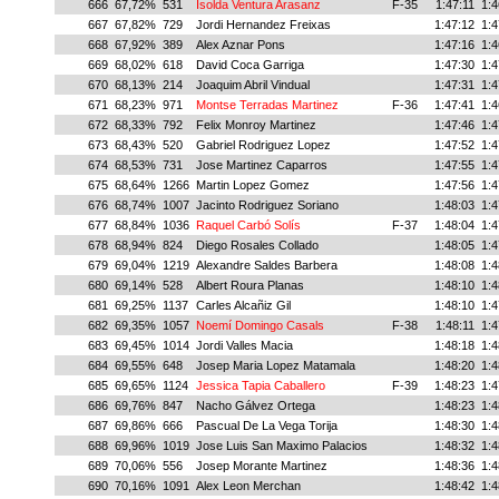
666
67,72%
531
Isolda Ventura Arasanz
F-35
1:47:11
1:4
667
67,82%
729
Jordi Hernandez Freixas
1:47:12
1:4
668
67,92%
389
Alex Aznar Pons
1:47:16
1:4
669
68,02%
618
David Coca Garriga
1:47:30
1:4
670
68,13%
214
Joaquim Abril Vindual
1:47:31
1:4
671
68,23%
971
Montse Terradas Martinez
F-36
1:47:41
1:4
672
68,33%
792
Felix Monroy Martinez
1:47:46
1:4
673
68,43%
520
Gabriel Rodriguez Lopez
1:47:52
1:4
674
68,53%
731
Jose Martinez Caparros
1:47:55
1:4
675
68,64%
1266
Martin Lopez Gomez
1:47:56
1:4
676
68,74%
1007
Jacinto Rodriguez Soriano
1:48:03
1:4
677
68,84%
1036
Raquel Carbó Solís
F-37
1:48:04
1:4
678
68,94%
824
Diego Rosales Collado
1:48:05
1:4
679
69,04%
1219
Alexandre Saldes Barbera
1:48:08
1:4
680
69,14%
528
Albert Roura Planas
1:48:10
1:4
681
69,25%
1137
Carles Alcañiz Gil
1:48:10
1:4
682
69,35%
1057
Noemí Domingo Casals
F-38
1:48:11
1:4
683
69,45%
1014
Jordi Valles Macia
1:48:18
1:4
684
69,55%
648
Josep Maria Lopez Matamala
1:48:20
1:4
685
69,65%
1124
Jessica Tapia Caballero
F-39
1:48:23
1:4
686
69,76%
847
Nacho Gálvez Ortega
1:48:23
1:4
687
69,86%
666
Pascual De La Vega Torija
1:48:30
1:4
688
69,96%
1019
Jose Luis San Maximo Palacios
1:48:32
1:4
689
70,06%
556
Josep Morante Martinez
1:48:36
1:4
690
70,16%
1091
Alex Leon Merchan
1:48:42
1:4