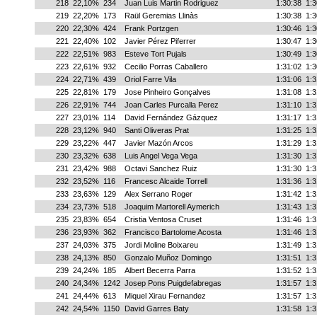
218
22,10%
234
Juan Luis Martin Rodriguez
1:30:38
1:3
219
22,20%
173
Raül Geremias Llinàs
1:30:38
1:3
220
22,30%
424
Frank Portzgen
1:30:46
1:3
221
22,40%
102
Javier Pérez Piferrer
1:30:47
1:3
222
22,51%
983
Esteve Tort Pujals
1:30:49
1:3
223
22,61%
932
Cecilio Porras Caballero
1:31:02
1:3
224
22,71%
439
Oriol Farre Vila
1:31:06
1:3
225
22,81%
179
Jose Pinheiro Gonçalves
1:31:08
1:3
226
22,91%
744
Joan Carles Purcalla Perez
1:31:10
1:3
227
23,01%
114
David Fernández Gázquez
1:31:17
1:3
228
23,12%
940
Santi Oliveras Prat
1:31:25
1:3
229
23,22%
447
Javier Mazón Arcos
1:31:29
1:3
230
23,32%
638
Luis Angel Vega Vega
1:31:30
1:3
231
23,42%
988
Octavi Sanchez Ruiz
1:31:30
1:3
232
23,52%
116
Francesc Alcaide Torrell
1:31:36
1:3
233
23,63%
129
Alex Serrano Roger
1:31:42
1:3
234
23,73%
518
Joaquim Martorell Aymerich
1:31:43
1:3
235
23,83%
654
Cristia Ventosa Cruset
1:31:46
1:3
236
23,93%
362
Francisco Bartolome Acosta
1:31:46
1:3
237
24,03%
375
Jordi Moline Boixareu
1:31:49
1:3
238
24,13%
850
Gonzalo Muñoz Domingo
1:31:51
1:3
239
24,24%
185
Albert Becerra Parra
1:31:52
1:3
240
24,34%
1242
Josep Pons Puigdefabregas
1:31:57
1:3
241
24,44%
613
Miquel Xirau Fernandez
1:31:57
1:3
242
24,54%
1150
David Garres Baty
1:31:58
1:3