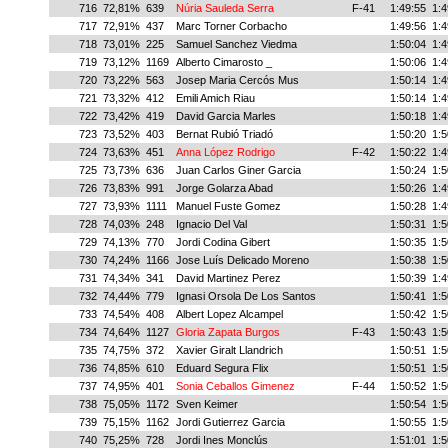
716
72,81%
639
Núria Sauleda Serra
F-41
1:49:55
1:4
717
72,91%
437
Marc Torner Corbacho
1:49:56
1:4
718
73,01%
225
Samuel Sanchez Viedma
1:50:04
1:4
719
73,12%
1169
Alberto Cimarosto _
1:50:06
1:4
720
73,22%
563
Josep Maria Cercós Mus
1:50:14
1:4
721
73,32%
412
Emili Amich Riau
1:50:14
1:4
722
73,42%
419
David Garcia Marles
1:50:18
1:4
723
73,52%
403
Bernat Rubió Triadó
1:50:20
1:5
724
73,63%
451
Anna López Rodrigo
F-42
1:50:22
1:4
725
73,73%
636
Juan Carlos Giner Garcia
1:50:24
1:5
726
73,83%
991
Jorge Golarza Abad
1:50:26
1:4
727
73,93%
1111
Manuel Fuste Gomez
1:50:28
1:4
728
74,03%
248
Ignacio Del Val
1:50:31
1:5
729
74,13%
770
Jordi Codina Gibert
1:50:35
1:5
730
74,24%
1166
Jose Luís Delicado Moreno
1:50:38
1:5
731
74,34%
341
David Martinez Perez
1:50:39
1:4
732
74,44%
779
Ignasi Orsola De Los Santos
1:50:41
1:5
733
74,54%
408
Albert Lopez Alcampel
1:50:42
1:5
734
74,64%
1127
Gloria Zapata Burgos
F-43
1:50:43
1:5
735
74,75%
372
Xavier Giralt Llandrich
1:50:51
1:5
736
74,85%
610
Eduard Segura Flix
1:50:51
1:5
737
74,95%
401
Sonia Ceballos Gimenez
F-44
1:50:52
1:5
738
75,05%
1172
Sven Keimer
1:50:54
1:5
739
75,15%
1162
Jordi Gutierrez Garcia
1:50:55
1:5
740
75,25%
728
Jordi Ines Monclús
1:51:01
1:5