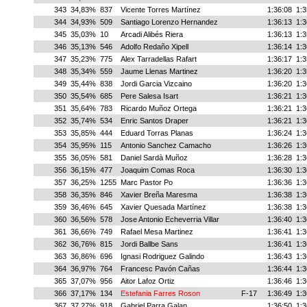
343
34,83%
837
Vicente Torres Martínez
1:36:08
1:3
344
34,93%
509
Santiago Lorenzo Hernandez
1:36:13
1:3
345
35,03%
10
Arcadi Alibés Riera
1:36:13
1:3
346
35,13%
546
Adolfo Redaño Xipell
1:36:14
1:3
347
35,23%
775
Alex Tarradellas Rafart
1:36:17
1:3
348
35,34%
559
Jaume Llenas Martinez
1:36:20
1:3
349
35,44%
838
Jordi Garcia Vizcaino
1:36:20
1:3
350
35,54%
685
Pere Salesa Isart
1:36:21
1:3
351
35,64%
783
Ricardo Muñoz Ortega
1:36:21
1:3
352
35,74%
534
Enric Santos Draper
1:36:21
1:3
353
35,85%
444
Eduard Torras Planas
1:36:24
1:3
354
35,95%
115
Antonio Sanchez Camacho
1:36:26
1:3
355
36,05%
581
Daniel Sardà Muñoz
1:36:28
1:3
356
36,15%
477
Joaquim Comas Roca
1:36:30
1:3
357
36,25%
1255
Marc Pastor Po
1:36:36
1:3
358
36,35%
846
Xavier Breña Maresma
1:36:38
1:3
359
36,46%
645
Xavier Quesada Martínez
1:36:38
1:3
360
36,56%
578
Jose Antonio Echeverria Villar
1:36:40
1:3
361
36,66%
749
Rafael Mesa Martinez
1:36:41
1:3
362
36,76%
815
Jordi Ballbe Sans
1:36:41
1:3
363
36,86%
696
Ignasi Rodriguez Galindo
1:36:43
1:3
364
36,97%
764
Francesc Pavón Cañas
1:36:44
1:3
365
37,07%
956
Aitor Lafoz Ortiz
1:36:46
1:3
366
37,17%
134
Estefania Farres Roson
F-17
1:36:49
1:3
367
37,27%
918
Gabriel Parra Galan
1:36:50
1:3