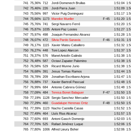
741
75,36%
712
Jordi Domenech Brullas
1:51:04
1:5
742
75,46%
226
Jordi Parra Juan
1:51:09
1:5
743
75,56%
997
Victor Puig Dominguez
1:51:17
1:5
744
75,66%
1173
Mareike Mueller
F-45
1:51:20
1:5
745
75,76%
741
Sergi Navarro Ferré
1:51:20
1:5
746
75,87%
1035
Antoni Paz Lostes
1:51:27
1:5
747
75,97%
498
Joaquin Fernandez Alvarez
1:51:28
1:5
748
76,07%
472
Silvia Pardo Sanavia
F-46
1:51:31
1:5
749
76,17%
1115
Xavier Mateu Caballero
1:51:32
1:5
750
76,27%
448
Toni Lopez Alarcon
1:51:37
1:5
751
76,37%
576
Manel Antolín Galindo
1:51:38
1:5
752
76,48%
587
Octavi Zapater Palomino
1:51:38
1:5
753
76,58%
529
Ricard Munne Jurio
1:51:38
1:5
754
76,68%
391
Jesus Tomas Ramos
1:51:44
1:5
755
76,78%
209
Jonathan Escribano Arjona
1:51:47
1:5
756
76,88%
737
Xavier Bartrolí Pascual
1:51:48
1:5
757
76,99%
684
Antonio Cabrera Gómez
1:51:48
1:5
758
77,09%
484
Teresa Bonet Balaguer
F-47
1:51:50
1:5
759
77,19%
1128
Sergio Sanchez Mercader
1:51:50
1:5
760
77,29%
460
Guadalupe Herenas Ortiz
F-48
1:51:50
1:5
761
77,39%
1123
Nacho Castella Casas
1:51:52
1:5
762
77,49%
464
Lluís Rius Alcaraz
1:51:57
1:5
763
77,60%
693
Antoni Gasch Domenjo
1:52:03
1:5
764
77,70%
525
Rafael Jiménez Luque
1:52:06
1:5
765
77,80%
1006
Alfred Lieury Boher
1:52:06
1:5