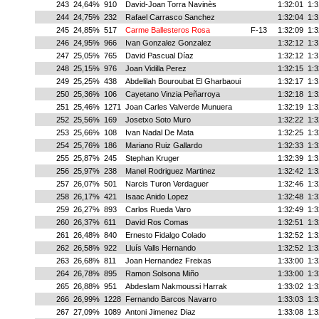
243
24,64%
910
David-Joan Torra Navinès
1:32:01
1:3
244
24,75%
232
Rafael Carrasco Sanchez
1:32:04
1:3
245
24,85%
517
Carme Ballesteros Rosa
F-13
1:32:09
1:3
246
24,95%
966
Ivan Gonzalez Gonzalez
1:32:12
1:3
247
25,05%
765
David Pascual Díaz
1:32:12
1:3
248
25,15%
976
Joan Vidilla Perez
1:32:15
1:3
249
25,25%
438
Abdelilah Bouroubat El Gharbaoui
1:32:17
1:3
250
25,36%
106
Cayetano Vinzia Peñarroya
1:32:18
1:3
251
25,46%
1271
Joan Carles Valverde Munuera
1:32:19
1:3
252
25,56%
169
Josetxo Soto Muro
1:32:22
1:3
253
25,66%
108
Ivan Nadal De Mata
1:32:25
1:3
254
25,76%
186
Mariano Ruiz Gallardo
1:32:33
1:3
255
25,87%
245
Stephan Kruger
1:32:39
1:3
256
25,97%
238
Manel Rodriguez Martinez
1:32:42
1:3
257
26,07%
501
Narcis Turon Verdaguer
1:32:46
1:3
258
26,17%
421
Isaac Anido Lopez
1:32:48
1:3
259
26,27%
893
Carlos Rueda Varo
1:32:49
1:3
260
26,37%
611
David Ros Comas
1:32:51
1:3
261
26,48%
840
Ernesto Fidalgo Colado
1:32:52
1:3
262
26,58%
922
Lluís Valls Hernando
1:32:52
1:3
263
26,68%
811
Joan Hernandez Freixas
1:33:00
1:3
264
26,78%
895
Ramon Solsona Miño
1:33:00
1:3
265
26,88%
951
Abdeslam Nakmoussi Harrak
1:33:02
1:3
266
26,99%
1228
Fernando Barcos Navarro
1:33:03
1:3
267
27,09%
1089
Antoni Jimenez Diaz
1:33:08
1:3