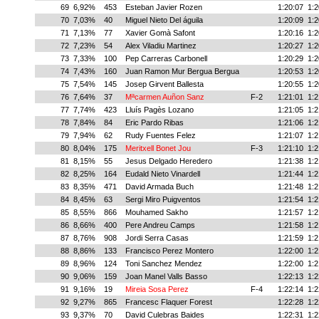
69
6,92%
453
Esteban Javier Rozen
1:20:07
1:2
70
7,03%
40
Miguel Nieto Del águila
1:20:09
1:2
71
7,13%
77
Xavier Gomà Safont
1:20:16
1:2
72
7,23%
54
Alex Viladiu Martinez
1:20:27
1:2
73
7,33%
100
Pep Carreras Carbonell
1:20:29
1:2
74
7,43%
160
Juan Ramon Mur Bergua Bergua
1:20:53
1:2
75
7,54%
145
Josep Girvent Ballesta
1:20:55
1:2
76
7,64%
37
Mªcarmen Auñon Sanz
F-2
1:21:01
1:2
77
7,74%
423
Lluís Pagès Lozano
1:21:05
1:2
78
7,84%
84
Eric Pardo Ribas
1:21:06
1:2
79
7,94%
62
Rudy Fuentes Felez
1:21:07
1:2
80
8,04%
175
Meritxell Bonet Jou
F-3
1:21:10
1:2
81
8,15%
55
Jesus Delgado Heredero
1:21:38
1:2
82
8,25%
164
Eudald Nieto Vinardell
1:21:44
1:2
83
8,35%
471
David Armada Buch
1:21:48
1:2
84
8,45%
63
Sergi Miro Puigventos
1:21:54
1:2
85
8,55%
866
Mouhamed Sakho
1:21:57
1:2
86
8,66%
400
Pere Andreu Camps
1:21:58
1:2
87
8,76%
908
Jordi Serra Casas
1:21:59
1:2
88
8,86%
133
Francisco Perez Montero
1:22:00
1:2
89
8,96%
124
Toni Sanchez Mendez
1:22:00
1:2
90
9,06%
159
Joan Manel Valls Basso
1:22:13
1:2
91
9,16%
19
Mireia Sosa Perez
F-4
1:22:14
1:2
92
9,27%
865
Francesc Flaquer Forest
1:22:28
1:2
93
9,37%
70
David Culebras Baides
1:22:31
1:2