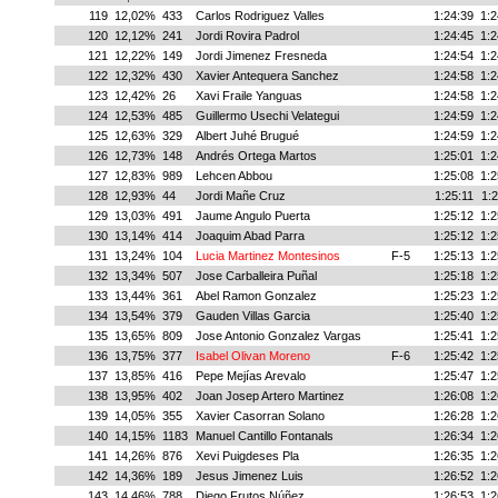
119
12,02%
433
Carlos Rodriguez Valles
1:24:39
1:2
120
12,12%
241
Jordi Rovira Padrol
1:24:45
1:2
121
12,22%
149
Jordi Jimenez Fresneda
1:24:54
1:2
122
12,32%
430
Xavier Antequera Sanchez
1:24:58
1:2
123
12,42%
26
Xavi Fraile Yanguas
1:24:58
1:2
124
12,53%
485
Guillermo Usechi Velategui
1:24:59
1:2
125
12,63%
329
Albert Juhé Brugué
1:24:59
1:2
126
12,73%
148
Andrés Ortega Martos
1:25:01
1:2
127
12,83%
989
Lehcen Abbou
1:25:08
1:2
128
12,93%
44
Jordi Mañe Cruz
1:25:11
1:2
129
13,03%
491
Jaume Angulo Puerta
1:25:12
1:2
130
13,14%
414
Joaquim Abad Parra
1:25:12
1:2
131
13,24%
104
Lucia Martinez Montesinos
F-5
1:25:13
1:2
132
13,34%
507
Jose Carballeira Puñal
1:25:18
1:2
133
13,44%
361
Abel Ramon Gonzalez
1:25:23
1:2
134
13,54%
379
Gauden Villas Garcia
1:25:40
1:2
135
13,65%
809
Jose Antonio Gonzalez Vargas
1:25:41
1:2
136
13,75%
377
Isabel Olivan Moreno
F-6
1:25:42
1:2
137
13,85%
416
Pepe Mejías Arevalo
1:25:47
1:2
138
13,95%
402
Joan Josep Artero Martinez
1:26:08
1:2
139
14,05%
355
Xavier Casorran Solano
1:26:28
1:2
140
14,15%
1183
Manuel Cantillo Fontanals
1:26:34
1:2
141
14,26%
876
Xevi Puigdeses Pla
1:26:35
1:2
142
14,36%
189
Jesus Jimenez Luis
1:26:52
1:2
143
14,46%
788
Diego Frutos Núñez
1:26:53
1:2