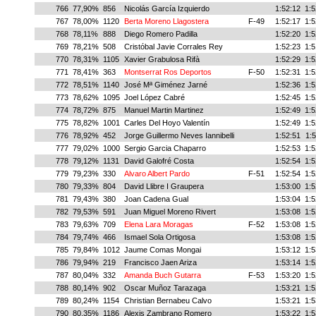
766
77,90%
856
Nicolás García Izquierdo
1:52:12
1:5
767
78,00%
1120
Berta Moreno Llagostera
F-49
1:52:17
1:5
768
78,11%
888
Diego Romero Padilla
1:52:20
1:5
769
78,21%
508
Cristóbal Javie Corrales Rey
1:52:23
1:5
770
78,31%
1105
Xavier Grabulosa Rifà
1:52:29
1:5
771
78,41%
363
Montserrat Ros Deportos
F-50
1:52:31
1:5
772
78,51%
1140
José Mª Giménez Jarné
1:52:36
1:5
773
78,62%
1095
Joel López Cabré
1:52:45
1:5
774
78,72%
875
Manuel Martin Martinez
1:52:49
1:5
775
78,82%
1001
Carles Del Hoyo Valentín
1:52:49
1:5
776
78,92%
452
Jorge Guillermo Neves Iannibelli
1:52:51
1:5
777
79,02%
1000
Sergio Garcia Chaparro
1:52:53
1:5
778
79,12%
1131
David Galofré Costa
1:52:54
1:5
779
79,23%
330
Alvaro Albert Pardo
F-51
1:52:54
1:5
780
79,33%
804
David Llibre I Graupera
1:53:00
1:5
781
79,43%
380
Joan Cadena Gual
1:53:04
1:5
782
79,53%
591
Juan Miguel Moreno Rivert
1:53:08
1:5
783
79,63%
709
Elena Lara Moragas
F-52
1:53:08
1:5
784
79,74%
466
Ismael Sola Ortigosa
1:53:08
1:5
785
79,84%
1012
Jaume Comas Mongai
1:53:12
1:5
786
79,94%
219
Francisco Jaen Ariza
1:53:14
1:5
787
80,04%
332
Amanda Buch Gutarra
F-53
1:53:20
1:5
788
80,14%
902
Oscar Muñoz Tarazaga
1:53:21
1:5
789
80,24%
1154
Christian Bernabeu Calvo
1:53:21
1:5
790
80,35%
1186
Alexis Zambrano Romero
1:53:22
1:5