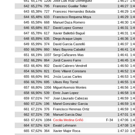
641
65,17%
1206
Jose Luis Ruiz Dominguez
1:46:27
1:4
642
65,27%
795
Francesc Guallar Teller
1:46:27
1:4
643
65,38%
727
Francesc Hernandez Boluda
1:46:29
1:4
644
65,48%
633
Francisco Requena Moya
1:46:29
1:4
645
65,58%
668
Manuel Daza Romero
1:46:30
1:4
646
65,68%
817
David Lopez Gomez
1:46:31
1:4
647
65,78%
617
Xavier Balletbò Bagué
1:46:31
1:4
648
65,89%
635
Diego Araque Llopis
1:46:36
1:4
649
65,99%
374
David Garcia Castelló
1:46:37
1:4
650
66,09%
860
Marc Bayona Caballol
1:46:41
1:4
651
66,19%
1037
Sergi Cañizares Mas
1:46:41
1:4
652
66,29%
864
Jordi Cavero Farre
1:46:45
1:4
653
66,40%
802
David Cabrero Vendrell
1:46:50
1:4
654
66,50%
821
Enric Villaret Constans
1:46:52
1:4
655
66,60%
841
Jrsús Lucas Carles
1:46:53
1:4
656
66,70%
695
Ulises Rey Torné
1:46:55
1:4
657
66,80%
1056
Miguel Asensio Montes
1:46:56
1:4
658
66,90%
539
Enric Juan Lopez
1:46:58
1:4
659
67,01%
747
Joan Llaurado Cabezas
1:46:59
1:4
660
67,11%
196
Manel Gonzalez Garcia
1:46:59
1:4
661
67,21%
376
Francisco Herenas Ortiz
1:46:59
1:4
662
67,31%
736
Manuel Garcia Diaz
1:47:01
1:4
663
67,41%
1084
Cecilia Medina Griñó
F-34
1:47:06
1:4
664
67,52%
624
Ewald Lehmann
1:47:08
1:4
665
67,62%
364
Xavier Major Roca
1:47:10
1:4