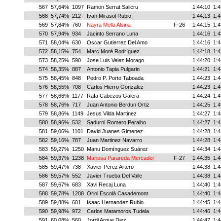
567
57,64%
1097
Ramon Serrat Salicru
1:44:10
1:4
568
57,74%
212
Ivan Mirasol Rubio
1:44:13
1:4
569
57,84%
760
Nayra Mella Alsina
F-26
1:44:15
1:4
570
57,94%
934
Jacinto Serrano Luna
1:44:16
1:4
571
58,04%
630
Oscar Gutierrez Del Amo
1:44:16
1:4
572
58,15%
754
Marc Moré Rodríguez
1:44:18
1:4
573
58,25%
590
Jose Luis Velez Morago
1:44:20
1:4
574
58,35%
887
Antonio Tapia Pulgarin
1:44:21
1:4
575
58,45%
848
Pedro P. Porto Taboada
1:44:23
1:4
576
58,55%
708
Carlos Hierro Gonzalez
1:44:23
1:4
577
58,66%
1177
Rafa Cabezos Galera
1:44:24
1:4
578
58,76%
717
Juan Antonio Berdun Ortiz
1:44:25
1:4
579
58,86%
1149
Jesus Vilda Martinez
1:44:27
1:4
580
58,96%
532
Sadurní Romero Peralbo
1:44:27
1:4
581
59,06%
1101
David Juanes Gimenez
1:44:28
1:4
582
59,16%
787
Juan Martinez Navarro
1:44:28
1:4
583
59,27%
1250
Manu Domínguez Suárez
1:44:34
1:4
584
59,37%
1238
Marissa Parareda Mercader
F-27
1:44:35
1:4
585
59,47%
738
Xavier Perez Artero
1:44:38
1:4
586
59,57%
552
Javier Trueba Del Valle
1:44:38
1:4
587
59,67%
683
Xavi Recaj Luna
1:44:40
1:4
588
59,78%
1208
Oriol Escolà Casademont
1:44:40
1:4
589
59,88%
601
Isaac Hernandez Rubio
1:44:45
1:4
590
59,98%
972
Carlos Matamoros Tudela
1:44:46
1:4
591
60,08%
560
Jordi Arque Diez
1:44:47
1:4