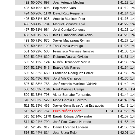
492
50,00%
897
Joan Arteaga Medina
1:41:12
1:4
493
50,10%
898
Pep Molas Valls
1:41:12
1:4
494
50,20%
1179
David Ruiz Requena
1:41:14
1:4
495
50,31%
923
Antonio Martinez Prior
1:41:16
1:4
496
50,41%
704
Manuel Bonastre Thió
1:41:22
1:4
497
50,51%
984
Jordi Condal Congost
1:41:23
1:4
498
50,61%
550
Iain O Hannaidh Mac Aoidh
1:41:26
1:4
499
50,71%
975
Xavier Macazaga Ryman
1:41:27
1:4
500
50,81%
1207
Toni Gracia Verdugo
1:41:28
1:4
501
50,92%
536
Francisco Martinez Tamayo
1:41:30
1:4
502
51,02%
819
Roberto Alcaraz Oviedo
1:41:31
1:4
503
51,12%
1246
Rubén Hernández Martín
1:41:33
1:4
504
51,22%
548
Esteve Vila Farres
1:41:34
1:4
505
51,32%
650
Francesc Rodriguez Ferrer
1:41:36
1:4
506
51,43%
687
Jordi Vila Carrasco
1:41:38
1:4
507
51,53%
756
José Antonio Martínez Valdivia
1:41:42
1:4
508
51,63%
1010
Raul Martinez Camps
1:41:43
1:4
509
51,73%
798
Victor Bernabe Fernandez
1:41:44
1:4
510
51,83%
522
Mario Garcia Guerrero
1:41:48
1:4
511
51,93%
463
Xavier Gonzàlvez-Amat Estragués
1:41:49
1:4
512
52,04%
767
Erika Nuñez Lopez
F-24
1:41:53
1:4
513
52,14%
1170
Baratin Edouard Alexandre
1:41:57
1:4
514
52,24%
790
José Fco. Canca Hurtado
1:41:58
1:4
515
52,34%
917
Daniel Lorenzo Legeren
1:41:58
1:4
516
52,44%
814
Joan Utzet Rojo
1:42:01
1:4