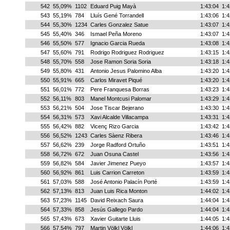
542
55,09%
1102
Eduard Puig Mayà
1:43:04
1:4
543
55,19%
784
Lluís Gené Torrandell
1:43:06
1:4
544
55,30%
1234
Carles Gonzalez Satue
1:43:07
1:4
545
55,40%
346
Ismael Peña Moreno
1:43:07
1:4
546
55,50%
577
Ignacio Garcia Rueda
1:43:08
1:4
547
55,60%
791
Rodrigo Rodriguez Rodriguez
1:43:15
1:4
548
55,70%
558
Jose Ramon Soria Soria
1:43:18
1:4
549
55,80%
431
Antonio Jesus Palomino Alba
1:43:20
1:4
550
55,91%
665
Carlos Miravet Piqué
1:43:20
1:4
551
56,01%
772
Pere Franquesa Borras
1:43:23
1:4
552
56,11%
803
Manel Montcusi Palomar
1:43:29
1:4
553
56,21%
504
Jose Tiscar Bejerano
1:43:30
1:4
554
56,31%
573
Xavi Alcalde Villacampa
1:43:31
1:4
555
56,42%
882
Vicenç Rizo Garcia
1:43:42
1:4
556
56,52%
1243
Carles Sàenz Ribera
1:43:46
1:4
557
56,62%
239
Jorge Radford Ortuño
1:43:51
1:4
558
56,72%
672
Juan Osuna Castel
1:43:56
1:4
559
56,82%
584
Javier Jimenez Pueyo
1:43:57
1:4
560
56,92%
861
Luis Carrion Carreton
1:43:59
1:4
561
57,03%
588
José Antonio Palacín Porté
1:43:59
1:4
562
57,13%
813
Juan Luis Rica Monton
1:44:02
1:4
563
57,23%
1145
David Reixach Saura
1:44:04
1:4
564
57,33%
858
Jesús Gallego Pardo
1:44:04
1:4
565
57,43%
673
Xavier Guitarte Lluis
1:44:05
1:4
566
57,54%
797
Martin Völkl Völkl
1:44:06
1:4