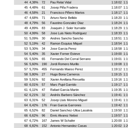
44
4,38%
72
Pau Relat Vidal
1:18:02
1:1
45
4,48%
61
Josep Piña Fradera
1:18:07
1:1
46
4,58%
21
Francisco Piñero Martos
1:18:17
1:1
47
4,68%
71
Arturo Neriz Bellido
1:18:20
1:1
48
4,79%
56
Faustino Gonzalez Diaz
1:18:24
1:1
49
4,89%
83
Joaquim J. Soler Iturralde
1:18:29
1:1
50
4,99%
58
Jose Luis Nieto Rodriguez
1:18:33
1:1
51
5,09%
30
Andres Sancho Sancho
1:18:51
1:1
52
5,19%
42
Ramon Esquius Miquel
1:18:54
1:1
53
5,30%
34
Jose Garcia Perez
1:18:58
1:1
54
5,40%
35
Xavier Forner Esteve
1:19:00
1:1
55
5,50%
65
Fernando Del Corral Serrano
1:19:01
1:1
56
5,60%
190
Jordi Romero Murillo
1:19:08
1:1
57
5,70%
455
Fernando Maeso Perez
1:19:12
1:1
58
5,80%
27
Hugo Bona Carneros
1:19:15
1:1
59
5,91%
92
Xavier Avellana Revuelta
1:19:16
1:1
60
6,01%
57
Marc Pujol Garrido
1:19:17
1:1
61
6,11%
47
Rafael Garcia Martin
1:19:35
1:1
62
6,21%
32
Andrés Barbero Sánchez
1:19:41
1:1
63
6,31%
52
Josep Lluis Moreno Miguel
1:19:41
1:1
64
6,42%
176
Fran Garcia Garrones
1:19:42
1:1
65
6,52%
82
Daniel Sanchez-Ulloa Lasalvia
1:19:50
1:1
66
6,62%
96
Enric Alvarez Nebot
1:19:57
1:1
67
6,72%
167
James W Schafer
1:20:00
1:1
68
6,82%
152
Antonio Hernandez Casas
1:20:02
1:2