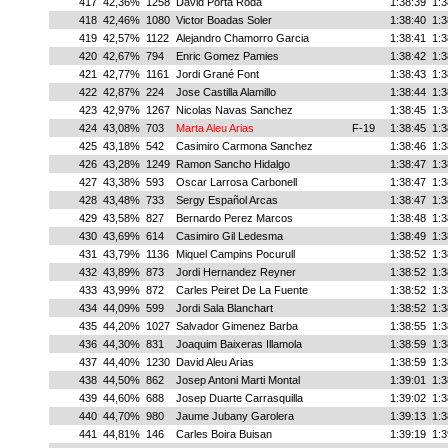
417
42,36%
1258
David Porta Roda
1:38:39
1:3
418
42,46%
1080
Victor Boadas Soler
1:38:40
1:3
419
42,57%
1122
Alejandro Chamorro Garcia
1:38:41
1:3
420
42,67%
794
Enric Gomez Pamies
1:38:42
1:3
421
42,77%
1161
Jordi Grané Font
1:38:43
1:3
422
42,87%
224
Jose Castilla Alamillo
1:38:44
1:3
423
42,97%
1267
Nicolas Navas Sanchez
1:38:45
1:3
424
43,08%
703
Marta Aleu Arias
F-19
1:38:45
1:3
425
43,18%
542
Casimiro Carmona Sanchez
1:38:46
1:3
426
43,28%
1249
Ramon Sancho Hidalgo
1:38:47
1:3
427
43,38%
593
Oscar Larrosa Carbonell
1:38:47
1:3
428
43,48%
733
Sergy Español Arcas
1:38:47
1:3
429
43,58%
827
Bernardo Perez Marcos
1:38:48
1:3
430
43,69%
614
Casimiro Gil Ledesma
1:38:49
1:3
431
43,79%
1136
Miquel Campins Pocurull
1:38:52
1:3
432
43,89%
873
Jordi Hernandez Reyner
1:38:52
1:3
433
43,99%
872
Carles Peiret De La Fuente
1:38:52
1:3
434
44,09%
599
Jordi Sala Blanchart
1:38:52
1:3
435
44,20%
1027
Salvador Gimenez Barba
1:38:55
1:3
436
44,30%
831
Joaquim Baixeras Illamola
1:38:59
1:3
437
44,40%
1230
David Aleu Arias
1:38:59
1:3
438
44,50%
862
Josep Antoni Marti Montal
1:39:01
1:3
439
44,60%
688
Josep Duarte Carrasquilla
1:39:02
1:3
440
44,70%
980
Jaume Jubany Garolera
1:39:13
1:3
441
44,81%
146
Carles Boira Buisan
1:39:19
1:3