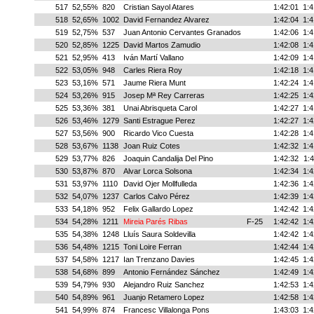
517
52,55%
820
Cristian Sayol Atares
1:42:01
1:4
518
52,65%
1002
David Fernandez Alvarez
1:42:04
1:4
519
52,75%
537
Juan Antonio Cervantes Granados
1:42:06
1:4
520
52,85%
1225
David Martos Zamudio
1:42:08
1:4
521
52,95%
413
Iván Martí Vallano
1:42:09
1:4
522
53,05%
948
Carles Riera Roy
1:42:18
1:4
523
53,16%
571
Jaume Riera Munt
1:42:24
1:4
524
53,26%
915
Josep Mª Rey Carreras
1:42:25
1:4
525
53,36%
381
Unai Abrisqueta Carol
1:42:27
1:4
526
53,46%
1279
Santi Estrague Perez
1:42:27
1:4
527
53,56%
900
Ricardo Vico Cuesta
1:42:28
1:4
528
53,67%
1138
Joan Ruiz Cotes
1:42:32
1:4
529
53,77%
826
Joaquin Candalija Del Pino
1:42:32
1:4
530
53,87%
870
Alvar Lorca Solsona
1:42:34
1:4
531
53,97%
1110
David Ojer Mollfulleda
1:42:36
1:4
532
54,07%
1237
Carlos Calvo Pérez
1:42:39
1:4
533
54,18%
952
Felix Gallardo Lopez
1:42:42
1:4
534
54,28%
1211
Mireia Parés Ribas
F-25
1:42:42
1:4
535
54,38%
1248
Lluís Saura Soldevilla
1:42:42
1:4
536
54,48%
1215
Toni Loire Ferran
1:42:44
1:4
537
54,58%
1217
Ian Trenzano Davies
1:42:45
1:4
538
54,68%
899
Antonio Fernández Sánchez
1:42:49
1:4
539
54,79%
930
Alejandro Ruiz Sanchez
1:42:53
1:4
540
54,89%
961
Juanjo Retamero Lopez
1:42:58
1:4
541
54,99%
874
Francesc Villalonga Pons
1:43:03
1:4