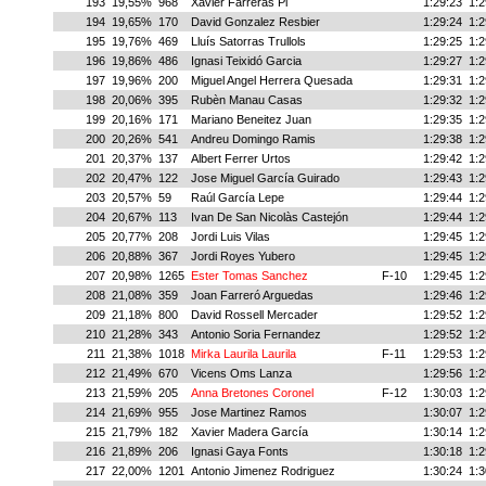
193
19,55%
968
Xavier Farreras Pi
1:29:23
1:2
194
19,65%
170
David Gonzalez Resbier
1:29:24
1:2
195
19,76%
469
Lluís Satorras Trullols
1:29:25
1:2
196
19,86%
486
Ignasi Teixidó Garcia
1:29:27
1:2
197
19,96%
200
Miguel Angel Herrera Quesada
1:29:31
1:2
198
20,06%
395
Rubèn Manau Casas
1:29:32
1:2
199
20,16%
171
Mariano Beneitez Juan
1:29:35
1:2
200
20,26%
541
Andreu Domingo Ramis
1:29:38
1:2
201
20,37%
137
Albert Ferrer Urtos
1:29:42
1:2
202
20,47%
122
Jose Miguel García Guirado
1:29:43
1:2
203
20,57%
59
Raúl García Lepe
1:29:44
1:2
204
20,67%
113
Ivan De San Nicolàs Castejón
1:29:44
1:2
205
20,77%
208
Jordi Luis Vilas
1:29:45
1:2
206
20,88%
367
Jordi Royes Yubero
1:29:45
1:2
207
20,98%
1265
Ester Tomas Sanchez
F-10
1:29:45
1:2
208
21,08%
359
Joan Farreró Arguedas
1:29:46
1:2
209
21,18%
800
David Rossell Mercader
1:29:52
1:2
210
21,28%
343
Antonio Soria Fernandez
1:29:52
1:2
211
21,38%
1018
Mirka Laurila Laurila
F-11
1:29:53
1:2
212
21,49%
670
Vicens Oms Lanza
1:29:56
1:2
213
21,59%
205
Anna Bretones Coronel
F-12
1:30:03
1:2
214
21,69%
955
Jose Martinez Ramos
1:30:07
1:2
215
21,79%
182
Xavier Madera García
1:30:14
1:2
216
21,89%
206
Ignasi Gaya Fonts
1:30:18
1:2
217
22,00%
1201
Antonio Jimenez Rodriguez
1:30:24
1:3