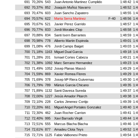
691
70,26%
543
Juan Antonio Martinez Cumplido
1:48:42
1:4
692
70,37%
852
Joaquín Muñoz Navarro
1:48:52
1:4
693
70,47%
603
Juan Sancho Zapatero
1:48:55
1:4
694
70,57%
622
Marta Serra Martinez
F-40
1:48:56
1:4
695
70,67%
521
Javier Perez Garrido
1:48:57
1:4
696
70,77%
833
Jordi Morales Clop
1:48:58
1:4
697
70,88%
834
Santi Isern Barrantes
1:48:59
1:4
698
70,98%
778
Alberto Martin Espinola
1:49:01
1:4
699
71,08%
476
Jordi Camps Baiget
1:49:03
1:4
700
71,18%
1163
Miguel Dual Garcia
1:49:18
1:4
701
71,28%
201
Ismael Cortes Cabeza
1:49:21
1:4
702
71,38%
1092
Marc Serrano Hernandez
1:49:23
1:4
703
71,49%
1052
Josep Planas Massó
1:49:29
1:4
704
71,59%
869
Xavier Romea Flores
1:49:29
1:4
705
71,69%
378
Josep Mª Riera Guivernau
1:49:30
1:4
706
71,79%
789
Màrius Garcia Chicano
1:49:35
1:4
707
71,89%
1132
Santi Davesa Sureda
1:49:37
1:4
708
72,00%
1227
Jesús Amador Pitarch
1:49:38
1:4
709
72,10%
228
Carlos Jimenez Cortijo
1:49:39
1:4
710
72,20%
661
Miguel Angel Portales Gonzalez
1:49:40
1:4
711
72,30%
462
Juan Rocher Carrion
1:49:41
1:4
712
72,40%
995
Xavi Barrado Virgili
1:49:44
1:4
713
72,51%
555
Marcus Blacha Blacha
1:49:46
1:4
714
72,61%
877
Amadeu Clota Teys
1:49:52
1:4
715
72,71%
1125
Fabio Valbonesi Prieto
1:49:54
1:4