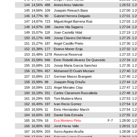
144
14,56%
488
Antoni Anso Valentin
1:26:53
1:2
145
14,66%
109
Joaquim Reixach Baos
1:27:00
1:2
146
14,77%
90
Gabriel Herrera Delgado
1:27:01
1:2
147
14,87%
723
Miguel Angel Barrena Ruiz
1:27:03
1:2
148
14,97%
188
Jaume Vila Sagarra
1:27:04
1:2
149
15,07%
118
Joan Castellà Vidal
1:27:19
1:2
150
15,17%
449
Josep Clavero Del Moral
1:27:25
1:2
151
15,27%
187
Angel Castillo Prieto
1:27:30
1:2
152
15,38%
177
Esteve Moner Ecija
1:27:32
1:2
153
15,48%
1278
Reservat Reservat
1:27:33
1:2
154
15,58%
946
Enric Robelló Alvarez De Quevedo
1:27:34
1:2
155
15,68%
131
Josep Maria Garcia Sanchez
1:27:35
1:2
156
15,78%
457
Mohamed El Ouahi Meziani
1:27:40
1:2
157
15,89%
217
German Masso Brangwin
1:27:40
1:2
158
15,99%
98
Joaquim Roig Ortuño
1:27:44
1:2
159
16,09%
1221
Angel Morales Clop
1:27:47
1:2
160
16,19%
331
Carles Claramunt Ruscalleda
1:27:48
1:2
161
16,29%
925
Toni Mudarra Mora
1:27:53
1:2
162
16,40%
197
Ivan Recio Gomez
1:27:54
1:2
163
16,50%
11
Enric Hernández March
1:27:54
1:2
164
16,60%
183
Daniel Sola Estrada
1:27:55
1:2
165
16,70%
16
Eva Montero Pintu
F-7
1:28:00
1:2
166
16,80%
832
Jordi Heras Valls
1:28:01
1:2
167
16,90%
203
Xurxo Aquino Acuña
1:28:08
1:2