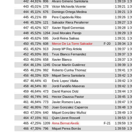
442
44,91%
806
Alvaro Gimeno Santolaria
1:39:19
1:3
443
45,01%
178
Victor Michavila Vicente
1:39:21
1:3
444
45,11%
676
Domingo Ortega Medina
1:39:21
1:3
445
45,21%
89
Pere Capdevila Ribo
1:39:26
1:3
446
45,32%
121
Salvador Riera Peraferrer
1:39:27
1:3
447
45,42%
927
Xavier Ripoll Geremias
1:39:28
1:3
448
45,52%
1264
José Morales Parejo
1:39:29
1:3
449
45,62%
595
Jordi Reina Salinas
1:39:31
1:3
450
45,72%
608
Merce De La Torre Salvador
F-20
1:39:34
1:3
451
45,82%
913
Josep Mª Rey Artiola
1:39:37
1:3
452
45,93%
801
Txus Blanco Fernandez
1:39:37
1:3
453
46,03%
658
Xavier Blanco
1:39:37
1:3
454
46,13%
1245
Oscar Martín Gutiérrez
1:39:39
1:3
455
46,23%
992
Roberto Cunha Thomaz
1:39:41
1:3
456
46,33%
829
Miquel Serra Santolaria
1:39:42
1:3
457
46,44%
43
Enric Lopez Vilalta
1:39:42
1:3
458
46,54%
80
Jordi Fandiño Maseras
1:39:42
1:3
459
46,64%
473
David Ramos Dolz
1:39:44
1:3
460
46,74%
941
Hector Daussa Pastor
1:39:45
1:3
461
46,84%
773
Javier Romero Lara
1:39:47
1:3
462
46,95%
793
Joan Gonzalez Caparros
1:39:48
1:3
463
47,05%
640
Miquel Gonzàlez Muñoz
1:39:49
1:3
464
47,15%
911
Quim Lloret Rossell
1:39:53
1:3
465
47,25%
1209
Anna Bernat Aixelà
F-21
1:39:59
1:3
466
47,35%
796
Miquel Perea Borràs
1:39:59
1:3