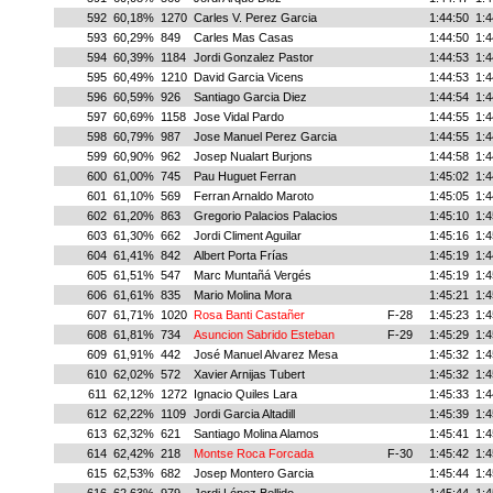
592
60,18%
1270
Carles V. Perez Garcia
1:44:50
1:4
593
60,29%
849
Carles Mas Casas
1:44:50
1:4
594
60,39%
1184
Jordi Gonzalez Pastor
1:44:53
1:4
595
60,49%
1210
David Garcia Vicens
1:44:53
1:4
596
60,59%
926
Santiago Garcia Diez
1:44:54
1:4
597
60,69%
1158
Jose Vidal Pardo
1:44:55
1:4
598
60,79%
987
Jose Manuel Perez Garcia
1:44:55
1:4
599
60,90%
962
Josep Nualart Burjons
1:44:58
1:4
600
61,00%
745
Pau Huguet Ferran
1:45:02
1:4
601
61,10%
569
Ferran Arnaldo Maroto
1:45:05
1:4
602
61,20%
863
Gregorio Palacios Palacios
1:45:10
1:4
603
61,30%
662
Jordi Climent Aguilar
1:45:16
1:4
604
61,41%
842
Albert Porta Frías
1:45:19
1:4
605
61,51%
547
Marc Muntañá Vergés
1:45:19
1:4
606
61,61%
835
Mario Molina Mora
1:45:21
1:4
607
61,71%
1020
Rosa Banti Castañer
F-28
1:45:23
1:4
608
61,81%
734
Asuncion Sabrido Esteban
F-29
1:45:29
1:4
609
61,91%
442
José Manuel Alvarez Mesa
1:45:32
1:4
610
62,02%
572
Xavier Arnijas Tubert
1:45:32
1:4
611
62,12%
1272
Ignacio Quiles Lara
1:45:33
1:4
612
62,22%
1109
Jordi Garcia Altadill
1:45:39
1:4
613
62,32%
621
Santiago Molina Alamos
1:45:41
1:4
614
62,42%
218
Montse Roca Forcada
F-30
1:45:42
1:4
615
62,53%
682
Josep Montero Garcia
1:45:44
1:4