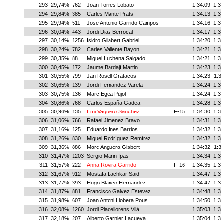
293
29,74%
762
Joan Torres Lobato
1:34:09
1:3
294
29,84%
385
Carles Mante Prats
1:34:13
1:3
295
29,94%
511
Jose Antonio Garrido Campos
1:34:16
1:3
296
30,04%
443
Jordi Diaz Berrocal
1:34:17
1:3
297
30,14%
1256
Isidro Gilabert Gabriel
1:34:20
1:3
298
30,24%
782
Carles Valiente Bayon
1:34:21
1:3
299
30,35%
88
Miguel Luchena Salgado
1:34:21
1:3
300
30,45%
172
Jaume Bardají Martin
1:34:23
1:3
301
30,55%
799
Jan Rosell Gratacos
1:34:23
1:3
302
30,65%
139
Jordi Fernandez Varela
1:34:24
1:3
303
30,75%
136
Marc Egea Pujol
1:34:24
1:3
304
30,86%
768
Carlos España Gadea
1:34:28
1:3
305
30,96%
135
Emi Vaquero Sanchez
F-15
1:34:30
1:3
306
31,06%
766
Rafael Jimenez Bravo
1:34:31
1:3
307
31,16%
125
Eduardo Ines Barrios
1:34:32
1:3
308
31,26%
830
Miguel Rodríguez Remírez
1:34:32
1:3
309
31,36%
886
Marc Anguera Gisbert
1:34:32
1:3
310
31,47%
1203
Sergio Marin Ipas
1:34:34
1:3
311
31,57%
222
Anna Rovira Garrido
F-16
1:34:35
1:3
312
31,67%
912
Mostafa Lachkar Said
1:34:47
1:3
313
31,77%
393
Hugo Blanco Hernandez
1:34:47
1:3
314
31,87%
881
Francisco Galvez Estevez
1:34:48
1:3
315
31,98%
607
Joan Antoni Llobera Pous
1:34:50
1:3
316
32,08%
1260
Jordi Pladellorens Vilà
1:35:03
1:3
317
32,18%
207
Alberto Garnier Lacueva
1:35:04
1:3