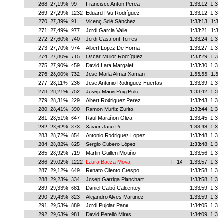
268
27,19%
99
Francisco Anton Perea
1:33:12
1:3
269
27,29%
1232
Eduard Pau Rodríguez
1:33:12
1:3
270
27,39%
91
Vicenç Solé Sánchez
1:33:13
1:3
271
27,49%
977
Jordi Garcia Valle
1:33:21
1:3
272
27,60%
740
Jordi Casafont Torres
1:33:24
1:3
273
27,70%
974
Albert Lopez De Horna
1:33:27
1:3
274
27,80%
715
Oscar Mullor Rodríguez
1:33:29
1:3
275
27,90%
459
David Lara Margalef
1:33:30
1:3
276
28,00%
732
Jose Maria Almar Xamani
1:33:33
1:3
277
28,11%
236
Jose Antonio Rodriguez Huertas
1:33:39
1:3
278
28,21%
752
Josep Maria Puig Polo
1:33:42
1:3
279
28,31%
229
Albert Rodriguez Perez
1:33:43
1:3
280
28,41%
390
Ramon Muñiz Zurita
1:33:44
1:3
281
28,51%
647
Raul Marañon Oliva
1:33:45
1:3
282
28,62%
373
Xavier Jane Pi
1:33:48
1:3
283
28,72%
854
Antonio Rodriguez Lopez
1:33:48
1:3
284
28,82%
625
Sergio Cubero López
1:33:48
1:3
285
28,92%
719
Martin Guillen Moitiño
1:33:56
1:3
286
29,02%
1222
Laura Baeza Moya
F-14
1:33:57
1:3
287
29,12%
649
Renato Cilento Crespo
1:33:58
1:3
288
29,23%
334
Josep Garriga Planchart
1:33:58
1:3
289
29,33%
681
Daniel Calbó Caldentey
1:33:59
1:3
290
29,43%
823
Alejandro Alves Martinez
1:33:59
1:3
291
29,53%
889
Jordi Pujolar Pane
1:34:05
1:3
292
29,63%
981
David Perelló Mires
1:34:09
1:3