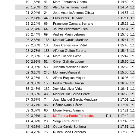
19
1,83%
41
Marc Fontanals Odena
1:14:50
1:1
20
1,93%
22
Aleix Aznar Tornamorell
1:14:54
1:1
21
2,04%
24
Jose Antonio Amoros Gibaja
1:14:57
1:1
22
2,14%
446
Elias Perez Del Valle
1:15:11
1:1
23
2,24%
66
Francisco Camara Serrano
1:15:18
1:1
24
2,34%
64
Jaume Pedemonte Pica
1:15:34
1:1
25
2,44%
69
Andres Marin Lebrero
1:15:40
1:1
26
2,55%
163
Manuel Garcia Martinez
1:15:41
1:1
27
2,65%
18
José Carlos Félix Vidal
1:15:43
1:1
28
2,75%
158
Alfonso Guillén Zurera
1:15:47
1:1
29
2,85%
154
Marc Gispert Giron
1:15:47
1:1
30
2,95%
51
Oliver Galindo Luque
1:15:50
1:1
31
3,05%
53
Juanma Martinez Simon
1:15:52
1:1
32
3,16%
243
Mohamed Agouzal
1:15:58
1:1
33
3,26%
13
Alfons Esquius Miquel
1:16:08
1:1
34
3,36%
15
Pedro Chivite García
1:16:09
1:1
35
3,46%
162
Xevi Masoliver Vidal
1:16:41
1:1
36
3,56%
48
Manuel Luis Barea Perez
1:16:53
1:1
37
3,67%
74
Juan Manuel Garcia Mendoza
1:17:01
1:1
38
3,77%
46
Héctor Nadal Pérez
1:17:04
1:1
39
3,87%
60
Miguel Perez Alamino
1:17:21
1:1
40
3,97%
3
Mº Teresa Pulido Fernandez
F-1
1:17:42
1:1
41
4,07%
23
Sergi Farré Pérez
1:17:48
1:1
42
4,18%
161
Oscar Gorriz Bonhora
1:17:51
1:1
43
4,28%
75
Ruben Bona Carneros
1:17:59
1:1