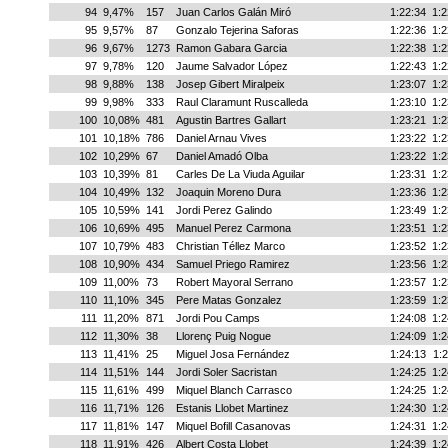
94
9,47%
157
Juan Carlos Galán Miró
1:22:34
1:2
95
9,57%
87
Gonzalo Tejerina Saforas
1:22:36
1:2
96
9,67%
1273
Ramon Gabara Garcia
1:22:38
1:2
97
9,78%
120
Jaume Salvador López
1:22:43
1:2
98
9,88%
138
Josep Gibert Miralpeix
1:23:07
1:2
99
9,98%
333
Raul Claramunt Ruscalleda
1:23:10
1:2
100
10,08%
481
Agustin Bartres Gallart
1:23:21
1:2
101
10,18%
786
Daniel Arnau Vives
1:23:22
1:2
102
10,29%
67
Daniel Amadó Olba
1:23:22
1:2
103
10,39%
81
Carles De La Viuda Aguilar
1:23:31
1:2
104
10,49%
132
Joaquin Moreno Dura
1:23:36
1:2
105
10,59%
141
Jordi Perez Galindo
1:23:49
1:2
106
10,69%
495
Manuel Perez Carmona
1:23:51
1:2
107
10,79%
483
Christian Téllez Marco
1:23:52
1:2
108
10,90%
434
Samuel Priego Ramirez
1:23:56
1:2
109
11,00%
73
Robert Mayoral Serrano
1:23:57
1:2
110
11,10%
345
Pere Matas Gonzalez
1:23:59
1:2
111
11,20%
871
Jordi Pou Camps
1:24:08
1:2
112
11,30%
38
Llorenç Puig Nogue
1:24:09
1:2
113
11,41%
25
Miguel Josa Fernández
1:24:13
1:2
114
11,51%
144
Jordi Soler Sacristan
1:24:25
1:2
115
11,61%
499
Miquel Blanch Carrasco
1:24:25
1:2
116
11,71%
126
Estanis Llobet Martinez
1:24:30
1:2
117
11,81%
147
Miquel Bofill Casanovas
1:24:31
1:2
118
11,91%
426
Albert Costa Llobet
1:24:39
1:2