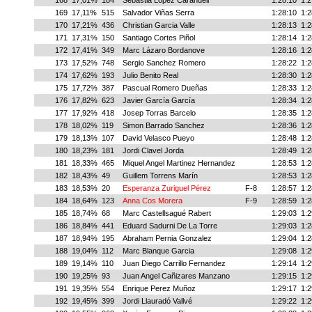
168
17,01%
184
Sebastia Lopez Carandell
1:28:10
1:2
169
17,11%
515
Salvador Viñas Serra
1:28:10
1:2
170
17,21%
436
Christian Garcia Valle
1:28:13
1:2
171
17,31%
150
Santiago Cortes Piñol
1:28:14
1:2
172
17,41%
349
Marc Lázaro Bordanove
1:28:16
1:2
173
17,52%
748
Sergio Sanchez Romero
1:28:22
1:2
174
17,62%
193
Julio Benito Real
1:28:30
1:2
175
17,72%
387
Pascual Romero Dueñas
1:28:33
1:2
176
17,82%
623
Javier García García
1:28:34
1:2
177
17,92%
418
Josep Torras Barcelo
1:28:35
1:2
178
18,02%
119
Simon Barrado Sanchez
1:28:36
1:2
179
18,13%
107
David Velasco Pueyo
1:28:48
1:2
180
18,23%
181
Jordi Clavel Jorda
1:28:49
1:2
181
18,33%
465
Miquel Angel Martinez Hernandez
1:28:53
1:2
182
18,43%
49
Guillem Torrens Marín
1:28:53
1:2
183
18,53%
20
Esperanza Zuriguel Pérez
F-8
1:28:57
1:2
184
18,64%
123
Anna Cos Morera
F-9
1:28:59
1:2
185
18,74%
68
Marc Castellsagué Rabert
1:29:03
1:2
186
18,84%
441
Eduard Sadurni De La Torre
1:29:03
1:2
187
18,94%
195
Abraham Pernia Gonzalez
1:29:04
1:2
188
19,04%
112
Marc Blanque Garcia
1:29:08
1:2
189
19,14%
110
Juan Diego Carrillo Fernandez
1:29:14
1:2
190
19,25%
93
Juan Angel Cañizares Manzano
1:29:15
1:2
191
19,35%
554
Enrique Perez Muñoz
1:29:17
1:2
192
19,45%
399
Jordi Llauradó Vallvé
1:29:22
1:2