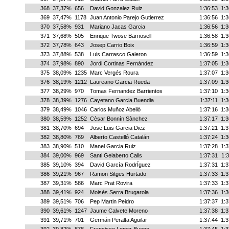
368
37,37%
656
David Gonzalez Ruiz
1:36:53
1:3
369
37,47%
1178
Juan Antonio Parejo Gutierrez
1:36:56
1:3
370
37,58%
931
Mariano Jacas Garcia
1:36:56
1:3
371
37,68%
505
Enrique Twose Barnosell
1:36:58
1:3
372
37,78%
643
Josep Carrio Boix
1:36:59
1:3
373
37,88%
538
Luis Carrasco Galeron
1:36:59
1:3
374
37,98%
890
Jordi Cortinas Fernández
1:37:05
1:3
375
38,09%
1235
Marc Vergés Roura
1:37:07
1:3
376
38,19%
1212
Laureano Garcia Rueda
1:37:09
1:3
377
38,29%
970
Tomas Fernandez Barrientos
1:37:10
1:3
378
38,39%
1276
Cayetano Garcia Buendia
1:37:11
1:3
379
38,49%
1046
Carlos Muñoz Abelló
1:37:16
1:3
380
38,59%
1252
Cèsar Bonnín Sànchez
1:37:17
1:3
381
38,70%
694
Jose Luis Garcia Diez
1:37:21
1:3
382
38,80%
769
Alberto Castelló Catalán
1:37:24
1:3
383
38,90%
510
Manel Garcia Ruiz
1:37:28
1:3
384
39,00%
969
Santi Gelaberto Calls
1:37:31
1:3
385
39,10%
394
David García RodrÍguez
1:37:31
1:3
386
39,21%
967
Ramon Sitges Hurtado
1:37:33
1:3
387
39,31%
586
Marc Prat Rovira
1:37:33
1:3
388
39,41%
924
Moisès Serra Brugarola
1:37:36
1:3
389
39,51%
706
Pep Martin Peidro
1:37:37
1:3
390
39,61%
1247
Jaume Calvete Moreno
1:37:38
1:3
391
39,71%
701
Germán Peralta Aguilar
1:37:44
1:3