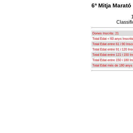
6ª Mitja Marató
Classifi
Dones Inscrits: 21
Total Edat < 60 anys Inscrits
Total Edat entre 61 i 90 Inscr
Total Edat entre 91 i 120 Ins
Total Edat entre 121 i 150 In
Total Edat entre 150 i 180 In
Total Edat més de 180 anys 