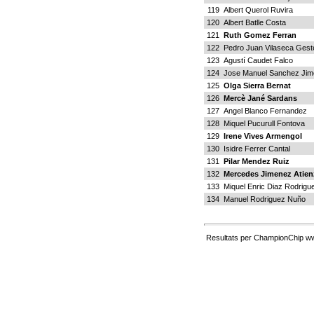
119
Albert Querol Ruvira
120
Albert Batlle Costa
121
Ruth Gomez Ferran
122
Pedro Juan Vilaseca Geste
123
Agustí Caudet Falco
124
Jose Manuel Sanchez Jim
125
Olga Sierra Bernat
126
Mercè Jané Sardans
127
Angel Blanco Fernandez
128
Miquel Pucurull Fontova
129
Irene Vives Armengol
130
Isidre Ferrer Cantal
131
Pilar Mendez Ruiz
132
Mercedes Jimenez Atien
133
Miquel Enric Diaz Rodrigu
134
Manuel Rodriguez Nuño
Resultats per ChampionChip ww