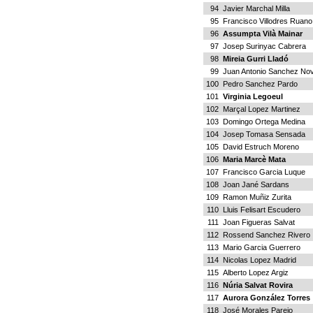
94
Javier Marchal Milla
95
Francisco Villodres Ruano
96
Assumpta Vilà Mainar
97
Josep Surinyac Cabrera
98
Mireia Gurri Lladó
99
Juan Antonio Sanchez Novi
100
Pedro Sanchez Pardo
101
Virginia Legoeul
102
Marçal Lopez Martinez
103
Domingo Ortega Medina
104
Josep Tomasa Sensada
105
David Estruch Moreno
106
Maria Marcè Mata
107
Francisco Garcia Luque
108
Joan Jané Sardans
109
Ramon Muñiz Zurita
110
Lluis Felisart Escudero
111
Joan Figueras Salvat
112
Rossend Sanchez Rivero
113
Mario Garcia Guerrero
114
Nicolas Lopez Madrid
115
Alberto Lopez Argiz
116
Núria Salvat Rovira
117
Aurora González Torres
118
José Morales Parejo