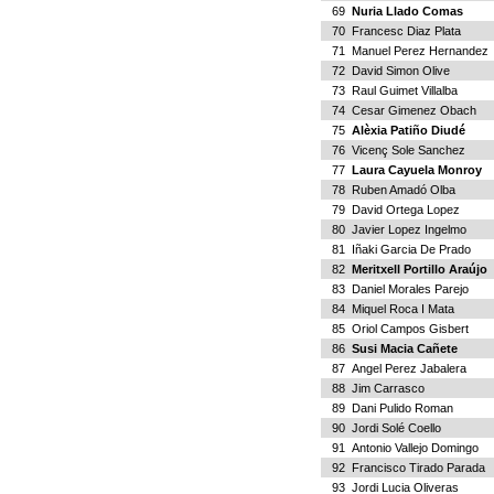
69
Nuria Llado Comas
70
Francesc Diaz Plata
71
Manuel Perez Hernandez
72
David Simon Olive
73
Raul Guimet Villalba
74
Cesar Gimenez Obach
75
Alèxia Patiño Diudé
76
Vicenç Sole Sanchez
77
Laura Cayuela Monroy
78
Ruben Amadó Olba
79
David Ortega Lopez
80
Javier Lopez Ingelmo
81
Iñaki Garcia De Prado
82
Meritxell Portillo Araújo
83
Daniel Morales Parejo
84
Miquel Roca I Mata
85
Oriol Campos Gisbert
86
Susi Macia Cañete
87
Angel Perez Jabalera
88
Jim Carrasco
89
Dani Pulido Roman
90
Jordi Solé Coello
91
Antonio Vallejo Domingo
92
Francisco Tirado Parada
93
Jordi Lucia Oliveras