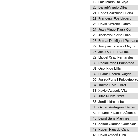
19
Luis Martin De Rioja
20
Daniel Amado Olba
21
Carlos Zarzuela Puerta
22
Francesc Fos Llopart
23
David Serrano Catafal
24
Joan Miquel Riera Cort
25
Abelardo Puerta Luna
26
Bernat De Miguel Puchad
27
Joaquim Estevez Maymo
28
Jose Saa Fernandez
29
Miquel Xirau Fernandez
30
Daniel Pons I Pomareda
31
Oriol Rico Millán
32
Eudald Correa Raigon
33
Josep Pons I Puigdefàbre
34
Jaume Colls Coret
35
Xavier Abasolo Vila
36
Aitor Muñiz Perez
37
Jordi Isidro Llobet
38
Oscar Rodríguez Barreiro
39
Roland Palacios Sánchez
40
David Sanz Martinez
41
Zenon Cubillas Gonzalez
42
Ruben Fajardo Cano
43
David Amadó Olba