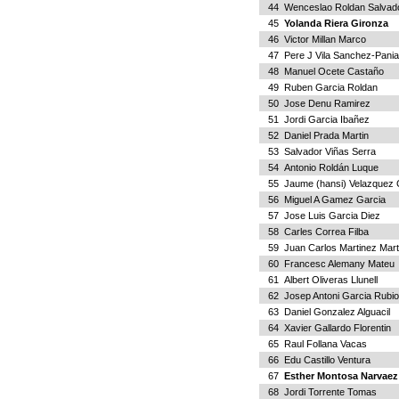
44
Wenceslao Roldan Salvad
45
Yolanda Riera Gironza
46
Victor Millan Marco
47
Pere J Vila Sanchez-Pani
48
Manuel Ocete Castaño
49
Ruben Garcia Roldan
50
Jose Denu Ramirez
51
Jordi Garcia Ibañez
52
Daniel Prada Martin
53
Salvador Viñas Serra
54
Antonio Roldán Luque
55
Jaume (hansi) Velazquez
56
Miguel A Gamez Garcia
57
Jose Luis Garcia Diez
58
Carles Correa Filba
59
Juan Carlos Martinez Mart
60
Francesc Alemany Mateu
61
Albert Oliveras Llunell
62
Josep Antoni Garcia Rubio
63
Daniel Gonzalez Alguacil
64
Xavier Gallardo Florentin
65
Raul Follana Vacas
66
Edu Castillo Ventura
67
Esther Montosa Narvaez
68
Jordi Torrente Tomas