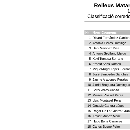
Relleus Matar
1
Classificació corred
Nr
Nom_Cognoms
1
Ricard Fernández Carrion
2
Antonio Flores Domingo
3
Dani Martinez Diaz
4
Antonio Sevillano Llergo
5
Xavi Tomasa Serrano
6
Ernest Sans Romeu
7
Miquel Angel Lopez Ferna
8
José Sampedro Sánchez
9
Jaume Aragones Perales
10
J.oriol Bruguera Domingu
11
Boris Valles Alonso
12
Moises Rossell Perez
13
Lluis Montasell Pera
14
Octavio Canora López
15
Roger De La Guerra Grao
16
Xavier Muñoz Mañe
17
Hugo Bona Carneros
18
Carlos Bueno Peiró